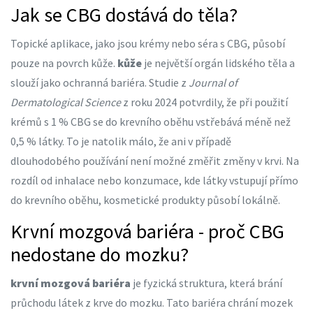
Jak se CBG dostává do těla?
Topické aplikace, jako jsou krémy nebo séra s CBG, působí
pouze na povrch kůže.
kůže
je největší orgán lidského těla a
slouží jako ochranná bariéra
. Studie z
Journal of
Dermatological Science
z roku 2024 potvrdily, že při použití
krémů s 1 % CBG se do krevního oběhu vstřebává méně než
0,5 % látky. To je natolik málo, že ani v případě
dlouhodobého používání není možné změřit změny v krvi. Na
rozdíl od inhalace nebo konzumace, kde látky vstupují přímo
do krevního oběhu, kosmetické produkty působí lokálně.
Krvní mozgová bariéra - proč CBG
nedostane do mozku?
krvní mozgová bariéra
je fyzická struktura, která brání
průchodu látek z krve do mozku
. Tato bariéra chrání mozek