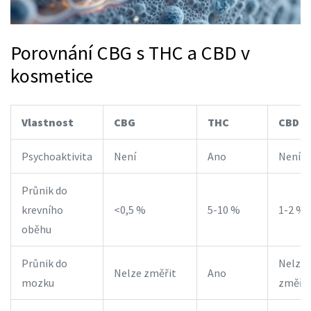
Porovnání CBG s THC a CBD v
kosmetice
Vlastnost
CBG
THC
CBD
Psychoaktivita
Není
Ano
Není
Průnik do
krevního
<0,5 %
5-10 %
1-2 %
oběhu
Průnik do
Nelze
Nelze změřit
Ano
mozku
změřit