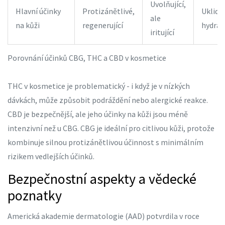
Uvolňující,
Hlavní účinky
Protizánětlivé,
Uklidňu
ale
na kůži
regenerující
hydratu
iritující
Porovnání účinků CBG, THC a CBD v kosmetice
THC v kosmetice je problematický - i když je v nízkých
dávkách, může způsobit podráždění nebo alergické reakce.
CBD je bezpečnější, ale jeho účinky na kůži jsou méně
intenzivní než u CBG. CBG je ideální pro citlivou kůži, protože
kombinuje silnou protizánětlivou účinnost s minimálním
rizikem vedlejších účinků.
Bezpečnostní aspekty a vědecké
poznatky
Americká akademie dermatologie (AAD) potvrdila v roce