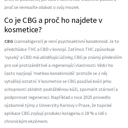
proč se nemusíte obávat o svůj mozek.
Co je CBG a proč ho najdete v
kosmetice?
CBG
(
cannabigerol
) je není psychoaktivní kanabinoid. Je to
předchůdce THC a CBD v konopí. Zatímco THC způsobuje
'vysoký' a CBD má uklidňující účinky, CBG je známý především
pro své protizánětlivé a regenerující vlastnosti. Vědci ho
často nazývají 'matkou kanabinoidů' protože se z něj
vytvářejí ostatní. V kosmetice se CBG používá kvůli jeho
schopnosti zklidnit podrážděnou kůži, zpomalit stárnutí a
podporovat regeneraci. Například v roce 2025 provedlo
výzkumné týmy z Univerzity Karlovy v Praze, že topické
aplikace CBG zvyšují produkci kolagenu o 18 % u lidí s
chronickým ekzémem.