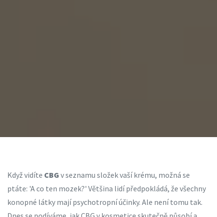
Když vidíte
CBG
v seznamu složek vaší krému, možná se
ptáte: 'A co ten mozek?' Většina lidí předpokládá, že všechny
konopné látky mají psychotropní účinky. Ale není tomu tak.
Dnes se podíváme, jak CBG v kosmetice skutečně působí a