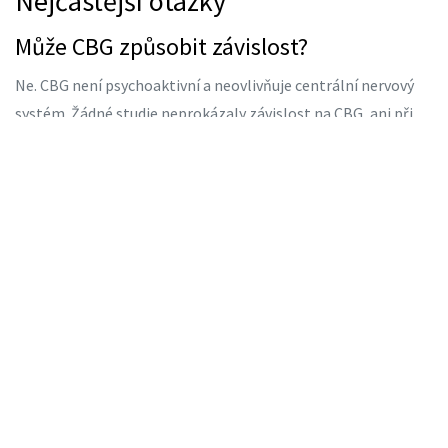
Nejčastější otázky
Může CBG způsobit závislost?
Ne. CBG není psychoaktivní a neovlivňuje centrální nervový
systém. Žádné studie neprokázaly závislost na CBG, ani při
dlouhodobém používání. Závislost je spojena s THC, které se
v kosmetice obvykle nepoužívá.
Je CBG v kosmetice legální v Česku?
Ano. Podle českého zákona č. 167/1998 Sb. je CBG legalní,
pokud obsahuje méně než 0,2 % THC. Všechny kosmetické
produkty s CBG musí projít certifikací a uvádět přesné složení
na obalu.
Může CBG ovlivnit psychiku nebo náladu?
Ne. Topická aplikace CBG nemá žádný vliv na mozek. Pokud
chcete změnit náladu, potřebujete látky, které pronikají do