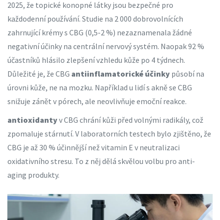
2025, že topické konopné látky jsou bezpečné pro
každodenní používání. Studie na 2 000 dobrovolnících
zahrnující krémy s CBG (0,5-2 %) nezaznamenala žádné
negativní účinky na centrální nervový systém. Naopak 92 %
účastníků hlásilo zlepšení vzhledu kůže po 4 týdnech.
Důležité je, že CBG
antiinflamatorické účinky
působí na
úrovni kůže, ne na mozku
. Například u lidí s akně se CBG
snižuje zánět v pórech, ale neovlivňuje emoční reakce.
antioxidanty
v CBG chrání kůži před volnými radikály, což
zpomaluje stárnutí
. V laboratorních testech bylo zjištěno, že
CBG je až 30 % účinnější než vitamin E v neutralizaci
oxidativního stresu. To z něj dělá skvělou volbu pro anti-
aging produkty.