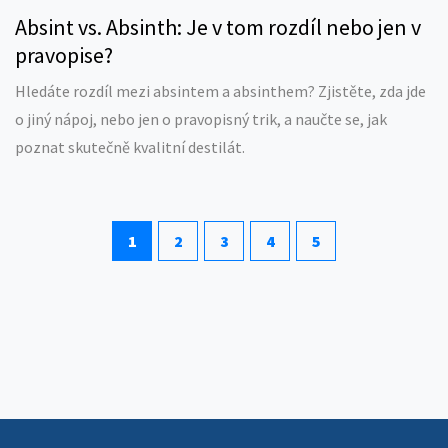
Absint vs. Absinth: Je v tom rozdíl nebo jen v
pravopise?
Hledáte rozdíl mezi absintem a absinthem? Zjistěte, zda jde
o jiný nápoj, nebo jen o pravopisný trik, a naučte se, jak
poznat skutečně kvalitní destilát.
1
2
3
4
5