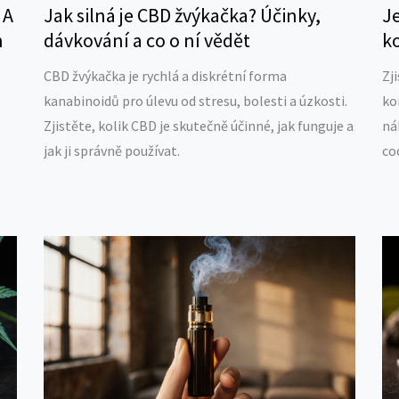
 A
Jak silná je CBD žvýkačka? Účinky,
Je
n
dávkování a co o ní vědět
k
CBD žvýkačka je rychlá a diskrétní forma
Zj
kanabinoidů pro úlevu od stresu, bolesti a úzkosti.
ko
Zjistěte, kolik CBD je skutečně účinné, jak funguje a
ná
jak ji správně používat.
co