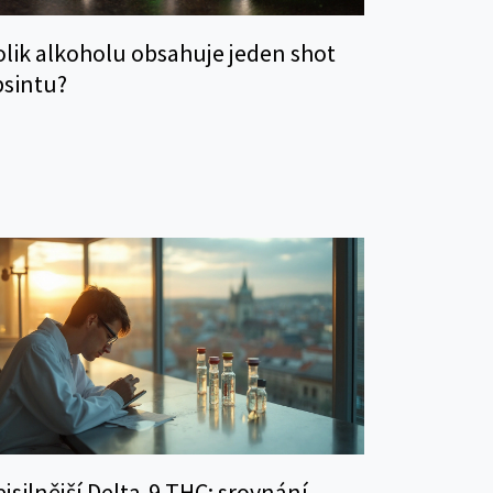
olik alkoholu obsahuje jeden shot
bsintu?
jsilnější Delta‑9 THC: srovnání