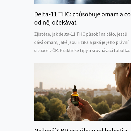
Delta‑11 THC: způsobuje omam a co
od něj očekávat
Zjistěte, jak delta‑11 THC působí na tělo, jestli
dává omam, jaké jsou rizika a jaká je jeho právní
situace v ČR. Praktické tipy a srovnávací tabulka.
Nejlepší CBD pro úlevu od bolesti a