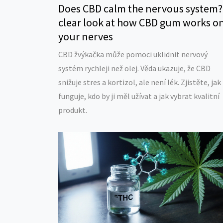
Does CBD calm the nervous system?
clear look at how CBD gum works o
your nerves
CBD žvýkačka může pomoci uklidnit nervový
systém rychleji než olej. Věda ukazuje, že CBD
snižuje stres a kortizol, ale není lék. Zjistěte, jak
funguje, kdo by ji měl užívat a jak vybrat kvalitní
produkt.