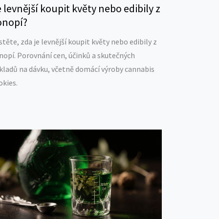
 levnější koupit květy nebo edibily z
onopí?
istěte, zda je levnější koupit květy nebo edibily z
nopí. Porovnání cen, účinků a skutečných
kladů na dávku, včetně domácí výroby cannabis
okies.