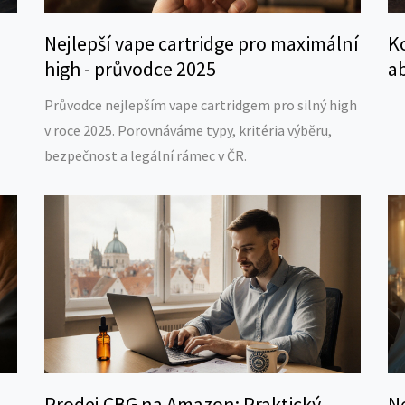
Nejlepší vape cartridge pro maximální
K
high - průvodce 2025
a
Průvodce nejlepším vape cartridgem pro silný high
v roce 2025. Porovnáváme typy, kritéria výběru,
bezpečnost a legální rámec v ČR.
Prodej CBG na Amazon: Praktický
Ne