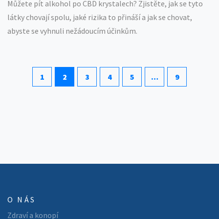
Můžete pít alkohol po CBD krystalech? Zjistěte, jak se tyto
látky chovají spolu, jaké rizika to přináší a jak se chovat,
abyste se vyhnuli nežádoucím účinkům.
1
2
3
4
5
…
9
O NÁS
Zdraví a konopí