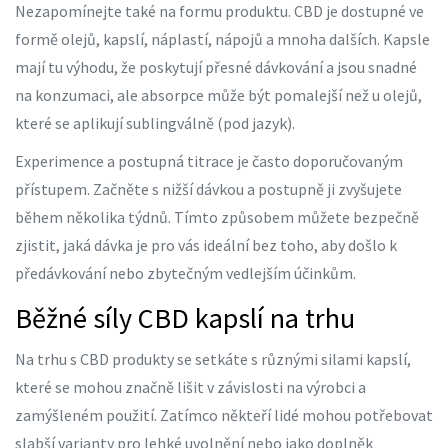
Nezapomínejte také na formu produktu. CBD je dostupné ve
formě olejů, kapslí, náplastí, nápojů a mnoha dalších. Kapsle
mají tu výhodu, že poskytují přesné dávkování a jsou snadné
na konzumaci, ale absorpce může být pomalejší než u olejů,
které se aplikují sublingválně (pod jazyk).
Experimence a postupná titrace je často doporučovaným
přístupem. Začněte s nižší dávkou a postupně ji zvyšujete
během několika týdnů. Tímto způsobem můžete bezpečně
zjistit, jaká dávka je pro vás ideální bez toho, aby došlo k
předávkování nebo zbytečným vedlejším účinkům.
Běžné síly CBD kapslí na trhu
Na trhu s CBD produkty se setkáte s různými silami kapslí,
které se mohou značně lišit v závislosti na výrobci a
zamýšleném použití. Zatímco někteří lidé mohou potřebovat
slabší varianty pro lehké uvolnění nebo jako doplněk