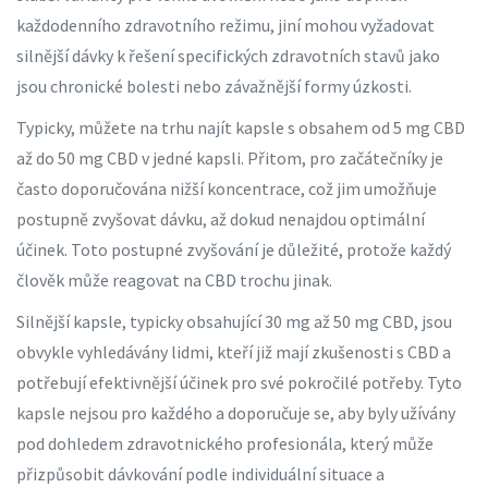
každodenního zdravotního režimu, jiní mohou vyžadovat
silnější dávky k řešení specifických zdravotních stavů jako
jsou chronické bolesti nebo závažnější formy úzkosti.
Typicky, můžete na trhu najít kapsle s obsahem od 5 mg CBD
až do 50 mg CBD v jedné kapsli. Přitom, pro začátečníky je
často doporučována nižší koncentrace, což jim umožňuje
postupně zvyšovat dávku, až dokud nenajdou optimální
účinek. Toto postupné zvyšování je důležité, protože každý
člověk může reagovat na CBD trochu jinak.
Silnější kapsle, typicky obsahující 30 mg až 50 mg CBD, jsou
obvykle vyhledávány lidmi, kteří již mají zkušenosti s CBD a
potřebují efektivnější účinek pro své pokročilé potřeby. Tyto
kapsle nejsou pro každého a doporučuje se, aby byly užívány
pod dohledem zdravotnického profesionála, který může
přizpůsobit dávkování podle individuální situace a