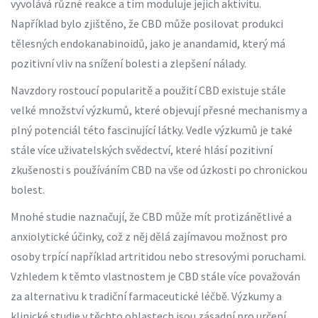
vyvolává různé reakce a tím moduluje jejich aktivitu.
Například bylo zjištěno, že CBD může posilovat produkci
tělesných endokanabinoidů, jako je anandamid, který má
pozitivní vliv na snížení bolesti a zlepšení nálady.
Navzdory rostoucí popularitě a použití CBD existuje stále
velké množství výzkumů, které objevují přesné mechanismy a
plný potenciál této fascinující látky. Vedle výzkumů je také
stále více uživatelských svědectví, které hlásí pozitivní
zkušenosti s používáním CBD na vše od úzkosti po chronickou
bolest.
Mnohé studie naznačují, že CBD může mít protizánětlivé a
anxiolytické účinky, což z něj dělá zajímavou možnost pro
osoby trpící například artritidou nebo stresovými poruchami.
Vzhledem k těmto vlastnostem je CBD stále více považován
za alternativu k tradiční farmaceutické léčbě. Výzkumy a
klinické studie v těchto oblastech jsou zásadní pro určení