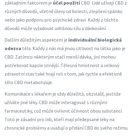
základním faktorem je
účel použití
CBD. Lidé užívají CBD z
různých důvodů, včetně úlevy od bolesti, zlepšení spánku
nebo jako podporu pro psychické zdraví. Každý z těchto
důvodů může vyžadovat odlišnou sílu a dávkování.
Dalším důležitým aspektem je
individuální biologická
odezva
těla. Každý z nás má jinou citlivost na látka jako je
CBD. Zatímco některým stačí menší dávka, jiní mohou
potřebovat kapsle silnější. Tělesná hmotnost a celkový
zdravotní stav také hrají roli v tom, jak rychle a efektivně
tělo CBD metabolizuje.
Komunikace s lékařem je vždy důležitá, obzvlášť, jestliže
užíváte jiné léky. CBD může interagovat s různými
farmaceutiky, což může ovlivnit účinnost obou substancí.
Toto je zásadní pro lidi, kteří mají předepsané léky na
chronické problémy a uvažují o přidání CBD do svého režimu.