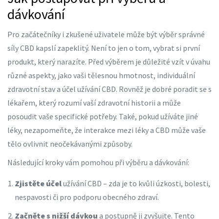
dávkování
Pro začátečníky i zkušené uživatele může být výběr správné
síly CBD kapslí zapeklitý. Není to jen o tom, vybrat si první
produkt, který narazíte. Před výběrem je důležité vzít v úvahu
různé aspekty, jako vaši tělesnou hmotnost, individuální
zdravotní stav a účel užívání CBD. Rovněž je dobré poradit se s
lékařem, který rozumí vaší zdravotní historii a může
posoudit vaše specifické potřeby. Také, pokud užíváte jiné
léky, nezapomeňte, že interakce mezi léky a CBD může vaše
tělo ovlivnit neočekávanými způsoby.
Následující kroky vám pomohou při výběru a dávkování:
Zjistěte účel
užívání CBD – zda je to kvůli úzkosti, bolesti,
nespavosti či pro podporu obecného zdraví.
Začněte s nižší dávkou
a postupně ji zvyšujte. Tento