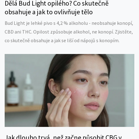
Dělá Bud Light opilého? Co skutečně
obsahuje a jak to ovlivňuje tělo
Bud Light je lehké pivo s 4,2 % alkoholu - neobsahuje konopí,
CBD ani THC. Opilost způsobuje alkohol, ne konopí. Zjistěte,
co skutečně obsahuje a jak se liší od nápojů s konopím.
Jak dlouho trvá, než začne působit CBG v