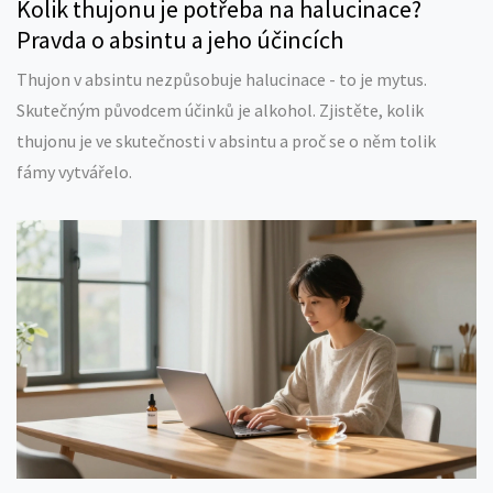
Kolik thujonu je potřeba na halucinace?
Pravda o absintu a jeho účincích
Thujon v absintu nezpůsobuje halucinace - to je mytus.
Skutečným původcem účinků je alkohol. Zjistěte, kolik
thujonu je ve skutečnosti v absintu a proč se o něm tolik
fámy vytvářelo.