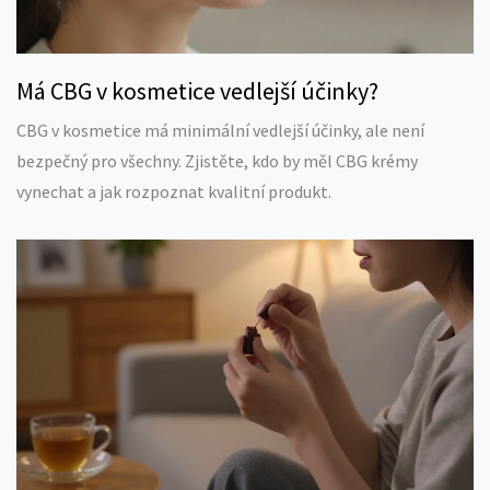
Má CBG v kosmetice vedlejší účinky?
CBG v kosmetice má minimální vedlejší účinky, ale není
bezpečný pro všechny. Zjistěte, kdo by měl CBG krémy
vynechat a jak rozpoznat kvalitní produkt.