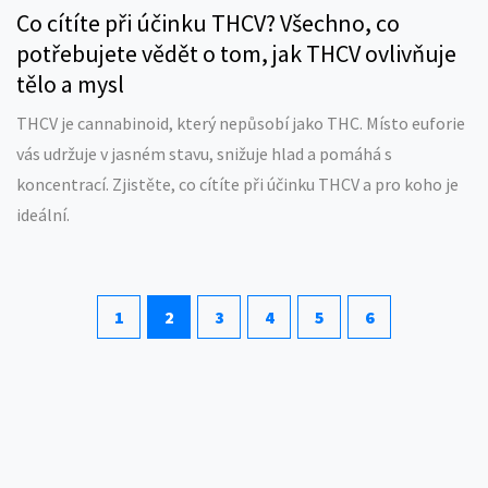
Co cítíte při účinku THCV? Všechno, co
potřebujete vědět o tom, jak THCV ovlivňuje
tělo a mysl
THCV je cannabinoid, který nepůsobí jako THC. Místo euforie
vás udržuje v jasném stavu, snižuje hlad a pomáhá s
koncentrací. Zjistěte, co cítíte při účinku THCV a pro koho je
ideální.
1
2
3
4
5
6