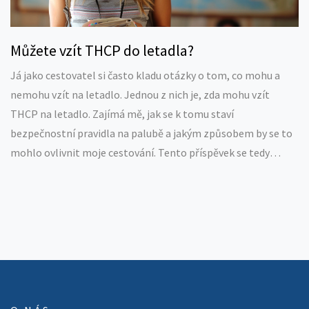
Můžete vzít THCP do letadla?
Já jako cestovatel si často kladu otázky o tom, co mohu a
nemohu vzít na letadlo. Jednou z nich je, zda mohu vzít
THCP na letadlo. Zajímá mě, jak se k tomu staví
bezpečnostní pravidla na palubě a jakým způsobem by se to
mohlo ovlivnit moje cestování. Tento příspěvek se tedy
zaměřuje na objasnění těchto otázek. Chci, aby měl každý
správné informace, které mu pomohou se bezpečně dostat
na jeho cílovou destinaci bez jakýchkoli problémů.