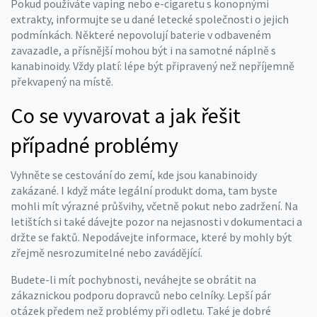
Pokud používáte vaping nebo e-cigaretu s konopnými
extrakty, informujte se u dané letecké společnosti o jejich
podmínkách. Některé nepovolují baterie v odbaveném
zavazadle, a přísnější mohou být i na samotné náplně s
kanabinoidy. Vždy platí: lépe být připravený než nepříjemně
překvapený na místě.
Co se vyvarovat a jak řešit
případné problémy
Vyhněte se cestování do zemí, kde jsou kanabinoidy
zakázané. I když máte legální produkt doma, tam byste
mohli mít výrazné průšvihy, včetně pokut nebo zadržení. Na
letištích si také dávejte pozor na nejasnosti v dokumentaci a
držte se faktů. Nepodávejte informace, které by mohly být
zřejmě nesrozumitelné nebo zavádějící.
Budete-li mít pochybnosti, neváhejte se obrátit na
zákaznickou podporu dopravců nebo celníky. Lepší pár
otázek předem než problémy při odletu. Také je dobré