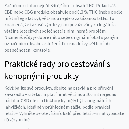
Začněme u toho nejdůležitějšího – obsah THC. Pokud váš
CBD nebo CBG produkt obsahuje pod 0,3 % THC (nebo podle
místní legislativy), většinou nejde o zakázanou látku. To
znamená, že takové výrobky jsou považovány za legální a
většina leteckých společností s nimi nemá problém.
Nicméně, vždy je dobré mít u sebe originální obal s jasným
označením obsahu a složení. To usnadní vysvětlení při
bezpečnostní kontrole.
Praktické rady pro cestování s
konopnými produkty
Když balíte své produkty, dbejte na pravidla pro příruční
zavazadlo – u tekutin platí limit většinou 100 ml na jednu
nádobu. CBD oleje a tinktury by měly být v originálních
lahvičkách, ideálně v průhledném sáčku podle pravidel
letiště. Vyhněte se otevírání obalů před letištěm, ať vypadáte
důvěryhodně.