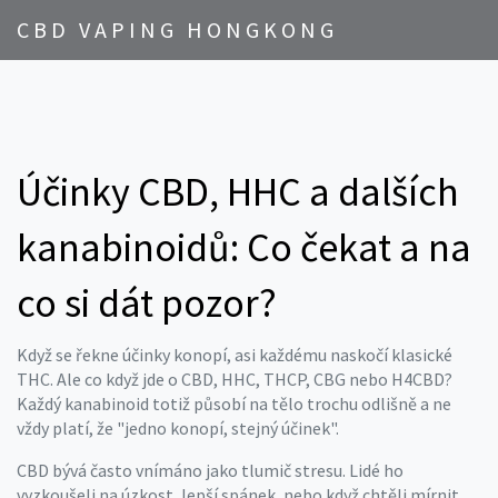
CBD VAPING HONGKONG
Účinky CBD, HHC a dalších
kanabinoidů: Co čekat a na
co si dát pozor?
Když se řekne účinky konopí, asi každému naskočí klasické
THC. Ale co když jde o CBD, HHC, THCP, CBG nebo H4CBD?
Každý kanabinoid totiž působí na tělo trochu odlišně a ne
vždy platí, že "jedno konopí, stejný účinek".
CBD bývá často vnímáno jako tlumič stresu. Lidé ho
vyzkoušeli na úzkost, lepší spánek, nebo když chtěli mírnit