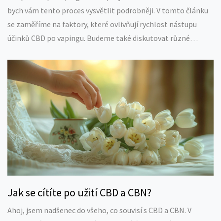
bych vám tento proces vysvětlit podrobněji. V tomto článku
se zaměříme na faktory, které ovlivňují rychlost nástupu
účinků CBD po vapingu. Budeme také diskutovat různé
studie, které se podrobně zabývají tímto tématem.
Jak se cítíte po užití CBD a CBN?
Ahoj, jsem nadšenec do všeho, co souvisí s CBD a CBN. V