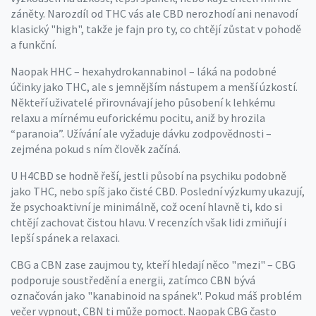
záněty. Narozdíl od THC vás ale CBD nerozhodí ani nenavodí
klasický "high", takže je fajn pro ty, co chtějí zůstat v pohodě
a funkční.
Naopak HHC – hexahydrokannabinol – láká na podobné
účinky jako THC, ale s jemnějším nástupem a menší úzkostí.
Někteří uživatelé přirovnávají jeho působení k lehkému
relaxu a mírnému euforickému pocitu, aniž by hrozila
“paranoia”. Užívání ale vyžaduje dávku zodpovědnosti –
zejména pokud s ním člověk začíná.
U H4CBD se hodně řeší, jestli působí na psychiku podobně
jako THC, nebo spíš jako čisté CBD. Poslední výzkumy ukazují,
že psychoaktivní je minimálně, což ocení hlavně ti, kdo si
chtějí zachovat čistou hlavu. V recenzích však lidi zmiňují i
lepší spánek a relaxaci.
CBG a CBN zase zaujmou ty, kteří hledají něco "mezi" – CBG
podporuje soustředění a energii, zatímco CBN bývá
označován jako "kanabinoid na spánek". Pokud máš problém
večer vypnout, CBN ti může pomoct. Naopak CBG často