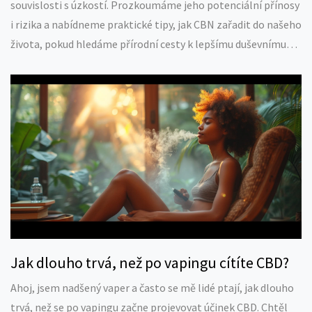
souvislosti s úzkostí. Prozkoumáme jeho potenciální přínosy
i rizika a nabídneme praktické tipy, jak CBN zařadit do našeho
života, pokud hledáme přírodní cesty k lepšímu duševnímu
zdraví.
Jak dlouho trvá, než po vapingu cítíte CBD?
Ahoj, jsem nadšený vaper a často se mě lidé ptají, jak dlouho
trvá, než se po vapingu začne projevovat účinek CBD. Chtěl