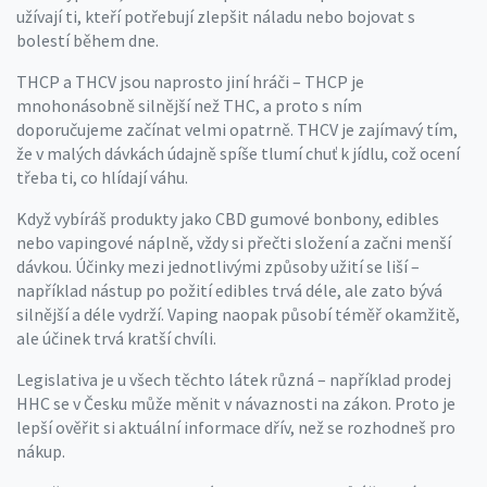
užívají ti, kteří potřebují zlepšit náladu nebo bojovat s
bolestí během dne.
THCP a THCV jsou naprosto jiní hráči – THCP je
mnohonásobně silnější než THC, a proto s ním
doporučujeme začínat velmi opatrně. THCV je zajímavý tím,
že v malých dávkách údajně spíše tlumí chuť k jídlu, což ocení
třeba ti, co hlídají váhu.
Když vybíráš produkty jako CBD gumové bonbony, edibles
nebo vapingové náplně, vždy si přečti složení a začni menší
dávkou. Účinky mezi jednotlivými způsoby užití se liší –
například nástup po požití edibles trvá déle, ale zato bývá
silnější a déle vydrží. Vaping naopak působí téměř okamžitě,
ale účinek trvá kratší chvíli.
Legislativa je u všech těchto látek různá – například prodej
HHC se v Česku může měnit v návaznosti na zákon. Proto je
lepší ověřit si aktuální informace dřív, než se rozhodneš pro
nákup.