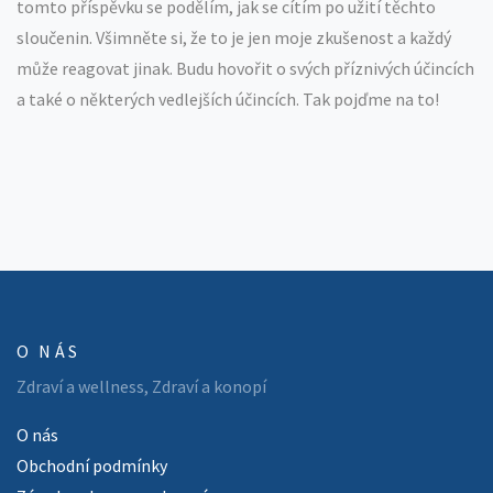
tomto příspěvku se podělím, jak se cítím po užití těchto
sloučenin. Všimněte si, že to je jen moje zkušenost a každý
může reagovat jinak. Budu hovořit o svých příznivých účincích
a také o některých vedlejších účincích. Tak pojďme na to!
O NÁS
Zdraví a wellness, Zdraví a konopí
O nás
Obchodní podmínky