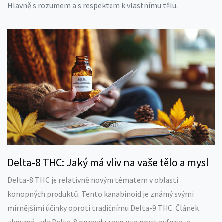
Hlavně s rozumem a s respektem k vlastnímu tělu.
Delta-8 THC: Jaký má vliv na vaše tělo a mysl
Delta-8 THC je relativně novým tématem v oblasti
konopných produktů. Tento kanabinoid je známý svými
mírnějšími účinky oproti tradičnímu Delta-9 THC. Článek
zkoumá, zda Delta-8 opravdu navozuje pocit euforie, a