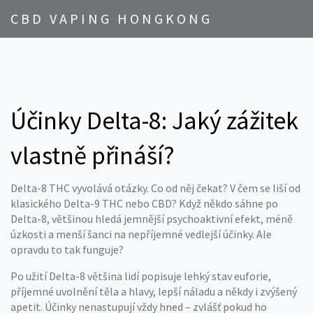
CBD VAPING HONGKONG
Účinky Delta-8: Jaký zážitek
vlastně přináší?
Delta-8 THC vyvolává otázky. Co od něj čekat? V čem se liší od
klasického Delta-9 THC nebo CBD? Když někdo sáhne po
Delta-8, většinou hledá jemnější psychoaktivní efekt, méně
úzkosti a menší šanci na nepříjemné vedlejší účinky. Ale
opravdu to tak funguje?
Po užití Delta-8 většina lidí popisuje lehký stav euforie,
příjemné uvolnění těla a hlavy, lepší náladu a někdy i zvýšený
apetit. Účinky nenastupují vždy hned – zvlášť pokud ho