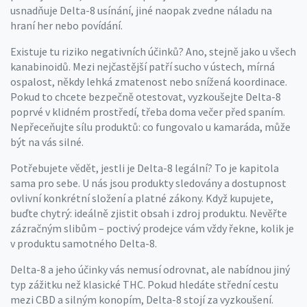
usnadňuje Delta-8 usínání, jiné naopak zvedne náladu na
hraní her nebo povídání.
Existuje tu riziko negativních účinků? Ano, stejně jako u všech
kanabinoidů. Mezi nejčastější patří sucho v ústech, mírná
ospalost, někdy lehká zmatenost nebo snížená koordinace.
Pokud to chcete bezpečně otestovat, vyzkoušejte Delta-8
poprvé v klidném prostředí, třeba doma večer před spaním.
Nepřeceňujte sílu produktů: co fungovalo u kamaráda, může
být na vás silné.
Potřebujete vědět, jestli je Delta-8 legální? To je kapitola
sama pro sebe. U nás jsou produkty sledovány a dostupnost
ovlivní konkrétní složení a platné zákony. Když kupujete,
buďte chytrý: ideálně zjistit obsah i zdroj produktu. Nevěřte
zázračným slibům – poctivý prodejce vám vždy řekne, kolik je
v produktu samotného Delta-8.
Delta-8 a jeho účinky vás nemusí odrovnat, ale nabídnou jiný
typ zážitku než klasické THC. Pokud hledáte střední cestu
mezi CBD a silným konopím, Delta-8 stojí za vyzkoušení.