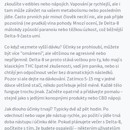
zkoušíte v edibles nebo nápojích. Vapování je rychlejší, ale i
tam může záležet na vašem metabolismu nebo posledním
jídle. Často prvních pár minut člověk necítí nic, ale pak přijde
pozvolná (ne prudká) vlna pohody. Mnozí ocení, že Delta-8
málokdy způsobí paranoiu nebo těžkou úzkost, což běžnější
Delta-9 často umí.
Co když vezmete vyšší dávku? Účinky se prohloubí, můžete
být více "omámení", ale většinou ne agresivně nebo
nepříjemně. Delta-8 se proto stává volbou pro ty, kdo mají s
klasickým THC špatné zkušenosti, vadí jim panika, nebo si
chtějí jen odpočinout večer bez dramatických následků.
Pozor si ale dejte na dávkování. Zatímco 5-15 mg v jedné
dávce většině stačí, někdo potřebuje ještě méně. Každé tělo
funguje trochu jinak. Začněte opatrně a přidávejte pomalu –
stejně jako s jedlými konopnými produkty nebo CBD nápoji.
Jak dlouho účinky trvají? Typicky dvě až pět hodin. Po
vdechnutí nebo vape jde nástup rychle, po požití v jídle trvá
doba nástupu i účinku déle. Pokud plánujete večer s Delta-8,
počítejte s tím, že budete ospalejší – některým uživatelům