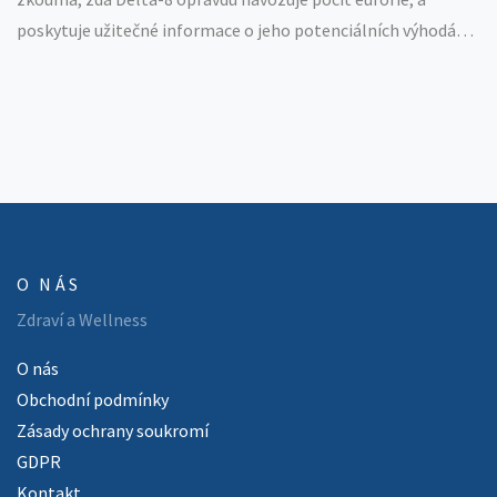
poskytuje užitečné informace o jeho potenciálních výhodách
a nebezpečích. Dále se zaměřuje na právní aspekty a
možnosti využití Delta-8 THC.
O NÁS
Zdraví a Wellness
O nás
Obchodní podmínky
Zásady ochrany soukromí
GDPR
Kontakt