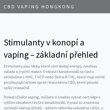
CBD VAPING HONGKONG
Stimulanty v konopí a
vaping – základní přehled
Stimulanty jsou látky, které vám dodají energii, zvednou
náladu a zrychlí reakce. V oblasti kanabinoidů se často
setkáváme s HHC, THCP nebo Delta‑8 THC, které mají mírně
povzbuzující účinek oproti klasickému CBD, které působí
spíše relaxačně.
Pokud užíváte vaping, můžete si snadno vybrat cartridge s
vyšším obsahem těchto kanabinoidů. V praxi to znamená
rychlejší nástup účinků – během několika sekund se cítíte „v