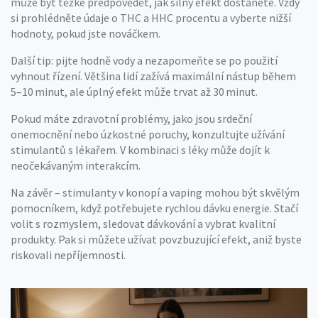
může být těžké předpovědět, jak silný efekt dostanete. Vždy
si prohlédněte údaje o THC a HHC procentu a vyberte nižší
hodnoty, pokud jste nováčkem.
Další tip: pijte hodně vody a nezapomeňte se po použití
vyhnout řízení. Většina lidí zažívá maximální nástup během
5–10 minut, ale úplný efekt může trvat až 30 minut.
Pokud máte zdravotní problémy, jako jsou srdeční
onemocnění nebo úzkostné poruchy, konzultujte užívání
stimulantů s lékařem. V kombinaci s léky může dojít k
neočekávaným interakcím.
Na závěr – stimulanty v konopí a vaping mohou být skvělým
pomocníkem, když potřebujete rychlou dávku energie. Stačí
volit s rozmyslem, sledovat dávkování a vybrat kvalitní
produkty. Pak si můžete užívat povzbuzující efekt, aniž byste
riskovali nepříjemnosti.