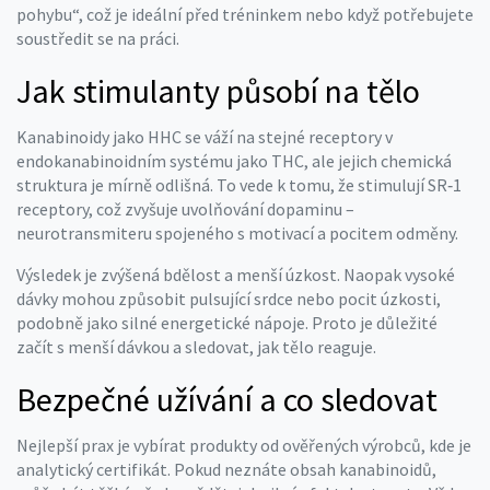
pohybu“, což je ideální před tréninkem nebo když potřebujete
soustředit se na práci.
Jak stimulanty působí na tělo
Kanabinoidy jako HHC se váží na stejné receptory v
endokanabinoidním systému jako THC, ale jejich chemická
struktura je mírně odlišná. To vede k tomu, že stimulují SR‑1
receptory, což zvyšuje uvolňování dopaminu –
neurotransmiteru spojeného s motivací a pocitem odměny.
Výsledek je zvýšená bdělost a menší úzkost. Naopak vysoké
dávky mohou způsobit pulsující srdce nebo pocit úzkosti,
podobně jako silné energetické nápoje. Proto je důležité
začít s menší dávkou a sledovat, jak tělo reaguje.
Bezpečné užívání a co sledovat
Nejlepší prax je vybírat produkty od ověřených výrobců, kde je
analytický certifikát. Pokud neznáte obsah kanabinoidů,