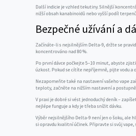
Další indicie je vzhled tekutiny. Silnější koncent
nižší obsah kanabinoidů nebo vyšší podíl terpenů,
Bezpečné užívání a d
Začínáte-li s nejsilnějším Delta‑9, držte se pravi
koncentrováno nad 80 %.
Po první dávce počkejte 5–10 minut, abyste zjisti
úzkost. Pokud se cítíte nepříjemně, pijte vodu a
Nezapomeňte také na nastavení vašeho vape zaříze
teploty, začněte na nižším nastavení a postupně 
V praxi je dobré si vést jednoduchý deník – zapí
nejlépe funguje a kdy je třeba snížit dávku.
Výběr nejsilnějšího Delta‑9 není jen o šoku, ale
si opravdu kvalitní účinek. Připravte si svůj vape,