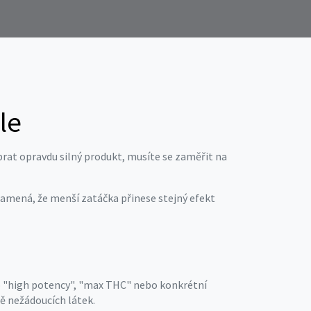
le
ybrat opravdu silný produkt, musíte se zaměřit na
namená, že menší zatáčka přinese stejný efekt
ko "high potency", "max THC" nebo konkrétní
ně nežádoucích látek.