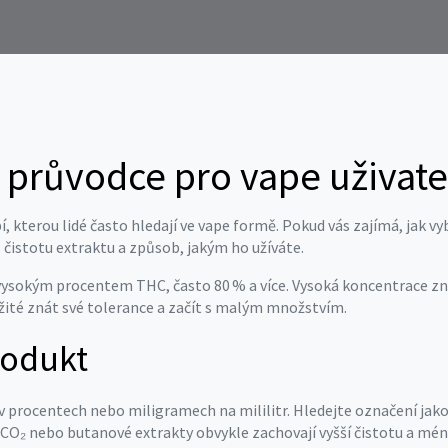
– průvodce pro vape uživate
, kterou lidé často hledají ve vape formě. Pokud vás zajímá, jak v
 čistotu extraktu a způsob, jakým ho užíváte.
 s vysokým procentem THC, často 80 % a více. Vysoká koncentrace z
ežité znát své tolerance a začít s malým množstvím.
rodukt
C v procentech nebo miligramech na mililitr. Hledejte označení ja
e: CO₂ nebo butanové extrakty obvykle zachovají vyšší čistotu a mé