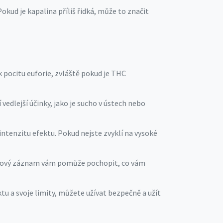
Pokud je kapalina příliš řidká, může to značit
 k pocitu euforie, zvláště pokud je THC
vedlejší účinky, jako je sucho v ústech nebo
ntenzitu efektu. Pokud nejste zvyklí na vysoké
. Takový záznam vám pomůže pochopit, co vám
tu a svoje limity, můžete užívat bezpečně a užít