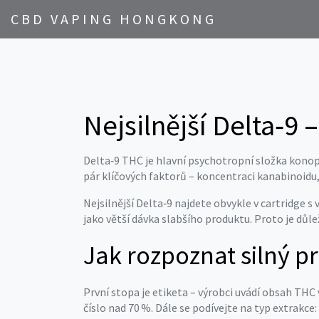
CBD VAPING HONGKONG
Nejsilnější Delta‑9 
Delta‑9 THC je hlavní psychotropní složka konopí
pár klíčových faktorů – koncentraci kanabinoidu,
Nejsilnější Delta‑9 najdete obvykle v cartridge
jako větší dávka slabšího produktu. Proto je důl
Jak rozpoznat silný p
První stopa je etiketa – výrobci uvádí obsah TH
číslo nad 70 %. Dále se podívejte na typ extrakc