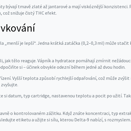
ráty bývají tmavě zlaté až jantarové a mají viskóznější konzistenci. 
 což snižuje čistý THC efekt.
ávkování
dla „menší je lepší“. Jedna krátká zatáčka (0,2–0,3 ml) může stačit
li, jak tělo reaguje. Vápník a hydratace pomáhají zmírnit nežádoucí 
 odpočiňte si – účinek obvykle odezní během jedné až dvou hodin.
ní. Vyšší teplota způsobí rychlejší odpařování, což může zvýšit i
zvyšujte.
šete si datum, typ cartridge, nastavenou teplotu a pocit po užití
 hlavně o kontrolovaném zážitku. Když znáte koncentraci, typ extrak
 sledujte etiketu a užijte si sílu, kterou Delta‑9 nabízí, s rozmyslem.