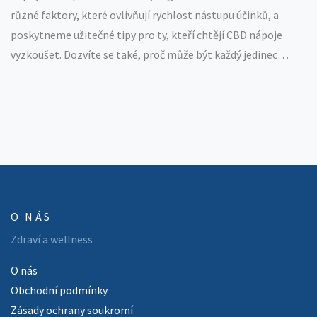
různé faktory, které ovlivňují rychlost nástupu účinků, a
poskytneme užitečné tipy pro ty, kteří chtějí CBD nápoje
vyzkoušet. Dozvíte se také, proč může být každý jedinec
ovlivněn odlišně a jak optimalizovat své zkušenosti s CBD
nápoji.
O NÁS
Zdraví a wellness
O nás
Obchodní podmínky
Zásady ochrany soukromí