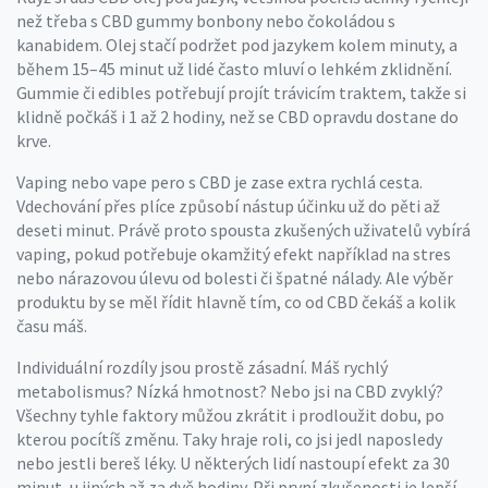
než třeba s CBD gummy bonbony nebo čokoládou s
kanabidem. Olej stačí podržet pod jazykem kolem minuty, a
během 15–45 minut už lidé často mluví o lehkém zklidnění.
Gummie či edibles potřebují projít trávicím traktem, takže si
klidně počkáš i 1 až 2 hodiny, než se CBD opravdu dostane do
krve.
Vaping nebo vape pero s CBD je zase extra rychlá cesta.
Vdechování přes plíce způsobí nástup účinku už do pěti až
deseti minut. Právě proto spousta zkušených uživatelů vybírá
vaping, pokud potřebuje okamžitý efekt například na stres
nebo nárazovou úlevu od bolesti či špatné nálady. Ale výběr
produktu by se měl řídit hlavně tím, co od CBD čekáš a kolik
času máš.
Individuální rozdíly jsou prostě zásadní. Máš rychlý
metabolismus? Nízká hmotnost? Nebo jsi na CBD zvyklý?
Všechny tyhle faktory můžou zkrátit i prodloužit dobu, po
kterou pocítíš změnu. Taky hraje roli, co jsi jedl naposledy
nebo jestli bereš léky. U některých lidí nastoupí efekt za 30
minut, u jiných až za dvě hodiny. Při první zkušenosti je lepší