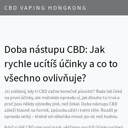
CBD VAPING HONGKONG
Doba nástupu CBD: Jak
rychle ucítíš účinky a co to
všechno ovlivňuje?
Jsi zvědavý, kdy ti CBD začne konečně působit? Řada lidí čeká
na první účinky, ale málokdo opravdu ví, jak dlouho to trvá a
proč jsou někdy výsledky jiné, než čekal. Doba nástupu CBD
záleží hlavně na formě, způsobu užití i tvém těle. Rozdíl je
opravdu velký – klidně od několika minut po víc než hodinu.
Když si dáš CBD olej pod jazyk, většinou pocítíš účinky rychleji