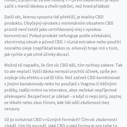
začít s menší dávkou a chvíli vydržet, než hned přidávat.
Další věc, kterou spousta lidí přehlíží, je kvalita CBD
produktu. Obyčejný výrobek s minimálním obsahem CBD
prostě není totéž jako certifikovaný olej s vysokou
koncentrací. Pokud produkt nefunguje podle očekávání,
zkontroluj obsah a původ CBD. I různá extrakce nebo použití
nosného oleje (například kokos vs. olivový) hraje roli v tom,
jak rychle a jak silně účinky dorazí.
Možná tě napadlo, že čím víc CBD dáš, tím rychleji zabere. Tak
to ale neplatí. Vyšší dávka nemusí urychlit účinek, spíše jen
zvyšuje sílu efektu a zatíží tělo. Než začneš CBD kombinovat
s jinými kanabinoidy nebo ho použiješ s Viagrou či běžnými
prášky, raději mrkni na interakce, abys nečekal nepříjemné
překvapení. Bezpečnost je základ – a když si nejsi jistý, zeptej
se lékaře nebo zkus fórum, kde lidi sdílí zkušenosti bez
cenzury.
Už jsi ochutnal CBD v různých formách? Čím víc zkušeností
získáš, tím líp poznáš, jaké CBD a jaká forma je pro tebe ta