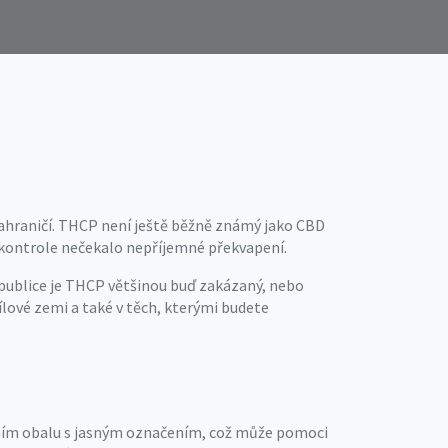
 zahraničí. THCP není ještě běžně známý jako CBD
ři kontrole nečekalo nepříjemné překvapení.
epublice je THCP většinou buď zakázaný, nebo
cílové zemi a také v těch, kterými budete
álním obalu s jasným označením, což může pomoci