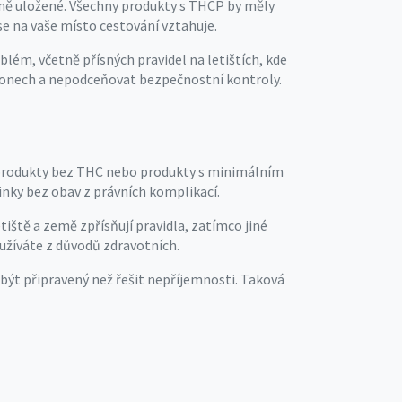
ně uložené. Všechny produkty s THCP by měly
e na vaše místo cestování vztahuje.
lém, včetně přísných pravidel na letištích, kde
zákonech a nepodceňovat bezpečnostní kontroly.
D produkty bez THC nebo produkty s minimálním
inky bez obav z právních komplikací.
tiště a země zpřísňují pravidla, zatímco jiné
oužíváte z důvodů zdravotních.
 být připravený než řešit nepříjemnosti. Taková