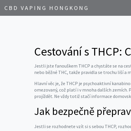
CBD VAPING HONGKONG
Cestování s THCP: C
Jestli jste fanouškem THCP a chystáte se na cest
nebo běžné THC, takže pravidla se trochu liší a m
Hlavní věc je, že THCP je psychoaktivní kanabin
omezovaný, což platí i v mnoha dalších zemích. Po
projíždět. Ne vždy totiž stačí informace domovské
Jak bezpečně přepra
Jestli se rozhodnete vzít si s sebou THCP, roz