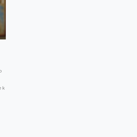
o
e k