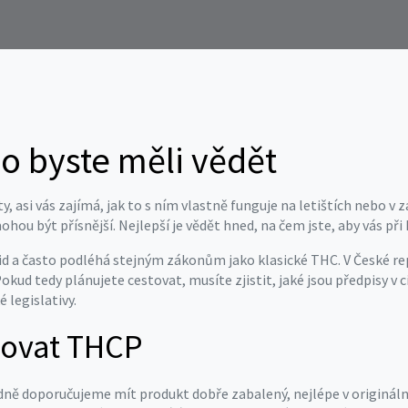
o byste měli vědět
y, asi vás zajímá, jak to s ním vlastně funguje na letištích nebo v
ohou být přísnější. Nejlepší je vědět hned, na čem jste, aby vás p
oid a často podléhá stejným zákonům jako klasické THC. V České r
kud tedy plánujete cestovat, musíte zjistit, jaké jsou předpisy v 
 legislativy.
vovat THCP
hodně doporučujeme mít produkt dobře zabalený, nejlépe v origin