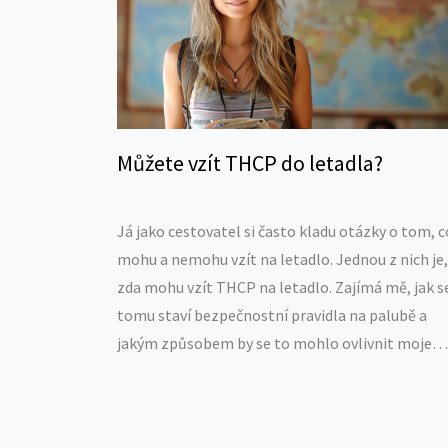
Můžete vzít THCP do letadla?
Já jako cestovatel si často kladu otázky o tom, c
mohu a nemohu vzít na letadlo. Jednou z nich je,
zda mohu vzít THCP na letadlo. Zajímá mě, jak s
tomu staví bezpečnostní pravidla na palubě a
jakým způsobem by se to mohlo ovlivnit moje
cestování. Tento příspěvek se tedy zaměřuje na
objasnění těchto otázek. Chci, aby měl každý
správné informace, které mu pomohou se