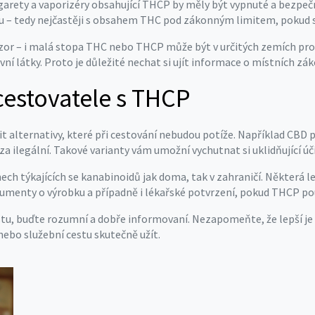
arety a vaporizéry obsahující THCP by měly být vypnuté a bezpeč
ou – tedy nejčastěji s obsahem THC pod zákonným limitem, pokud s
ozor – i malá stopa THC nebo THCP může být v určitých zemích prob
vní látky. Proto je důležité nechat si ujít informace o místních 
 cestovatele s THCP
it alternativy, které při cestování nebudou potíže. Například CB
 ilegální. Takové varianty vám umožní vychutnat si uklidňující úč
ch týkajících se kanabinoidů jak doma, tak v zahraničí. Některá le
okumenty o výrobku a případně i lékařské potvrzení, pokud THCP p
estu, buďte rozumní a dobře informovaní. Nezapomeňte, že lepší je
nebo služební cestu skutečně užít.