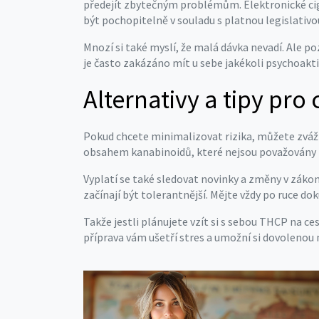
předejít zbytečným problémům. Elektronické cig
být pochopitelně v souladu s platnou legislativ
Mnozí si také myslí, že malá dávka nevadí. Ale p
je často zakázáno mít u sebe jakékoli psychoakti
Alternativy a tipy pro
Pokud chcete minimalizovat rizika, můžete zváž
obsahem kanabinoidů, které nejsou považovány za
Vyplatí se také sledovat novinky a změny v zákone
začínají být tolerantnější. Mějte vždy po ruce d
Takže jestli plánujete vzít si s sebou THCP na c
příprava vám ušetří stres a umožní si dovolenou 