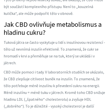
být součástí komplexního přístupu. Není to „kouzelná
kulička“, ale může podpořit tělo v obnově.
Jak CBD ovlivňuje metabolismus a
hladinu cukru?
Tuková játra se často vyskytuje u lidí s insulínovou rezistencí -
tělo už nevnímá inzulín efektivně. To znamená, že cukr se
hromadí v krvi a přeměňuje se na tuk, který se ukládá i v
játrech.
CBD může pomoci i tady. V laboratorních studiích se ukázalo,
že CBD zlepšuje citlivost buněk na inzulín. To znamená, že
tělo potřebuje méně inzulínu k převedení cukru na energii.
Méně inzulínu = méně tuku v játrech. Kromě toho CBD snižuje
hladinu LDL („špatného“ cholesterolu) a zvyšuje HDL
(„dobrého“). To je důležité - vysoký cholesterol je další