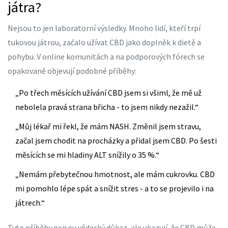
játra?
Nejsou to jen laboratorní výsledky. Mnoho lidí, kteří trpí
tukovou játrou, začalo užívat CBD jako doplněk k dietě a
pohybu. V online komunitách a na podporových fórech se
opakovaně objevují podobné příběhy:
„Po třech měsících užívání CBD jsem si všiml, že mě už
nebolela pravá strana břicha - to jsem nikdy nezažil.“
„Můj lékař mi řekl, že mám NASH. Změnil jsem stravu,
začal jsem chodit na procházky a přidal jsem CBD. Po šesti
měsících se mi hladiny ALT snížily o 35 %.“
„Nemám přebytečnou hmotnost, ale mám cukrovku. CBD
mi pomohlo lépe spát a snížit stres - a to se projevilo i na
játrech.“
Tyto příběhy nejsou vědecký důkaz, ale ukazují, že CBD může