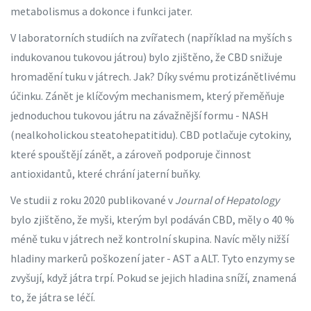
metabolismus a dokonce i funkci jater.
V laboratorních studiích na zvířatech (například na myších s
indukovanou tukovou játrou) bylo zjištěno, že CBD snižuje
hromadění tuku v játrech. Jak? Díky svému protizánětlivému
účinku. Zánět je klíčovým mechanismem, který přeměňuje
jednoduchou tukovou játru na závažnější formu - NASH
(nealkoholickou steatohepatitidu). CBD potlačuje cytokiny,
které spouštějí zánět, a zároveň podporuje činnost
antioxidantů, které chrání jaterní buňky.
Ve studii z roku 2020 publikované v
Journal of Hepatology
bylo zjištěno, že myši, kterým byl podáván CBD, měly o 40 %
méně tuku v játrech než kontrolní skupina. Navíc měly nižší
hladiny markerů poškození jater - AST a ALT. Tyto enzymy se
zvyšují, když játra trpí. Pokud se jejich hladina sníží, znamená
to, že játra se léčí.