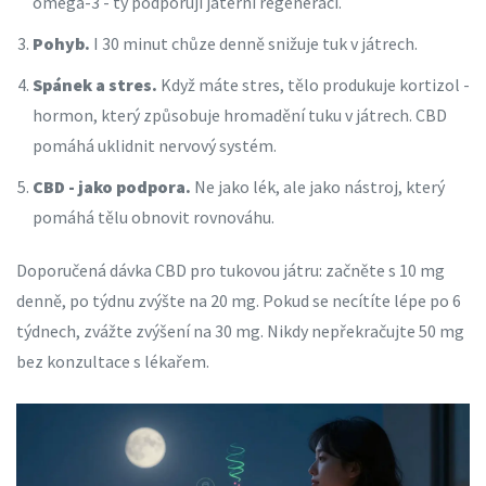
omega-3 - ty podporují jaterní regeneraci.
Pohyb.
I 30 minut chůze denně snižuje tuk v játrech.
Spánek a stres.
Když máte stres, tělo produkuje kortizol -
hormon, který způsobuje hromadění tuku v játrech. CBD
pomáhá uklidnit nervový systém.
CBD - jako podpora.
Ne jako lék, ale jako nástroj, který
pomáhá tělu obnovit rovnováhu.
Doporučená dávka CBD pro tukovou játru: začněte s 10 mg
denně, po týdnu zvýšte na 20 mg. Pokud se necítíte lépe po 6
týdnech, zvážte zvýšení na 30 mg. Nikdy nepřekračujte 50 mg
bez konzultace s lékařem.