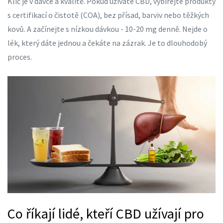
Klíč je v dávce a kvalitě. Pokud užíváte CBD, vybírejte produkty
s certifikací o čistotě (COA), bez přísad, barviv nebo těžkých
kovů. A začínejte s nízkou dávkou - 10-20 mg denně. Nejde o
lék, který dáte jednou a čekáte na zázrak. Je to dlouhodobý
proces.
Co říkají lidé, kteří CBD užívají pro