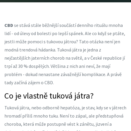
CBD
se stává stále běžnější součástí denního rituálu mnoha
lidí - od úlevy od bolesti po lepší spánek. Ale co když se ptáte,
jestli může pomoci s tukovou játrou? Tato otázka není jen
modná trendová hádanka. Tuková játra je jedna z
nejčastějších jaterních chorob na světě, a v České republice jí
trpí až 30 % dospělých. Většina z nich ani neví, že mají
problém - dokud nenastane závažnější komplikace. A právě
tady začíná zájem o CBD.
Co je vlastně tuková játra?
Tuková játra, nebo odborně hepatóza, je stav, kdy se v játrech
hromadí příliš mnoho tuku. Není to zápal, ale předstupňová
choroba, která může postupně vést k zánětu, jizvení a