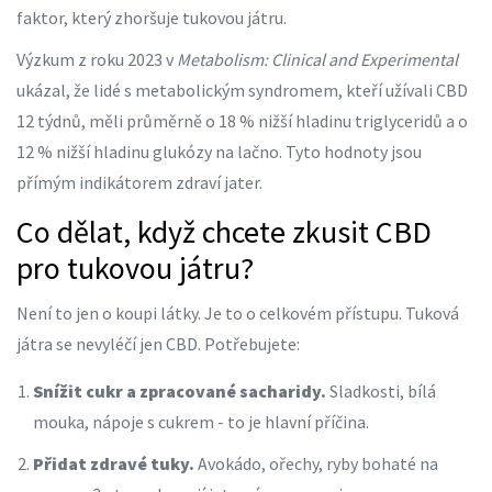
faktor, který zhoršuje tukovou játru.
Výzkum z roku 2023 v
Metabolism: Clinical and Experimental
ukázal, že lidé s metabolickým syndromem, kteří užívali CBD
12 týdnů, měli průměrně o 18 % nižší hladinu triglyceridů a o
12 % nižší hladinu glukózy na lačno. Tyto hodnoty jsou
přímým indikátorem zdraví jater.
Co dělat, když chcete zkusit CBD
pro tukovou játru?
Není to jen o koupi látky. Je to o celkovém přístupu. Tuková
játra se nevyléčí jen CBD. Potřebujete:
Snížit cukr a zpracované sacharidy.
Sladkosti, bílá
mouka, nápoje s cukrem - to je hlavní příčina.
Přidat zdravé tuky.
Avokádo, ořechy, ryby bohaté na