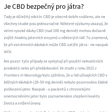
Je CBD bezpečný pro játra?
Tady je důležitý odstín. CBD je obecně dobře snášeno, ale ne
všechny studie jsou jednoznačné. Některé výzkumy ukazují, že
velmi vysoké dávky CBD (nad 100 mg denně) mohou dočasně
zvýšit hladiny jaterních enzymů u některých lidí. To znamená,
že při extrémních dávkách může CBD zatížit játra - ne naopak
léčit.
Ale pozor: tyto případy se vyskytují při použití nekvalitních
produktů nebo při předávkování. Ve studii z roku 2021 v
Frontiers in Neurology
bylo zjištěno, že u lidí užívajících CBD v
běžných dávkách (20-50 mg denně) nebylo pozorováno žádné
poškození jater. Naopak - u pacientů s chronickými
onemocněními jater bylo zaznamenáno zlepšení kvality
života a snížení únavy.