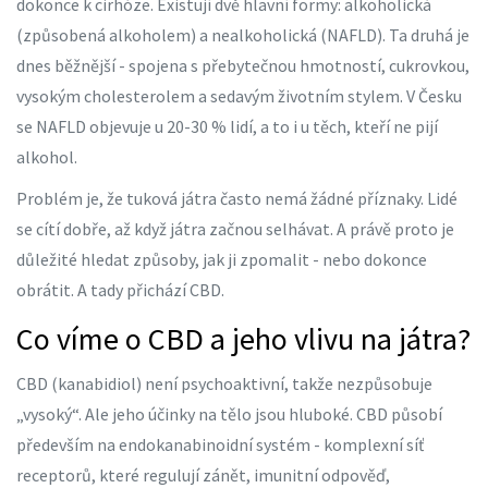
dokonce k cirhóze. Existují dvě hlavní formy: alkoholická
(způsobená alkoholem) a nealkoholická (NAFLD). Ta druhá je
dnes běžnější - spojena s přebytečnou hmotností, cukrovkou,
vysokým cholesterolem a sedavým životním stylem. V Česku
se NAFLD objevuje u 20-30 % lidí, a to i u těch, kteří ne pijí
alkohol.
Problém je, že tuková játra často nemá žádné příznaky. Lidé
se cítí dobře, až když játra začnou selhávat. A právě proto je
důležité hledat způsoby, jak ji zpomalit - nebo dokonce
obrátit. A tady přichází CBD.
Co víme o CBD a jeho vlivu na játra?
CBD (kanabidiol) není psychoaktivní, takže nezpůsobuje
„vysoký“. Ale jeho účinky na tělo jsou hluboké. CBD působí
především na endokanabinoidní systém - komplexní síť
receptorů, které regulují zánět, imunitní odpověď,