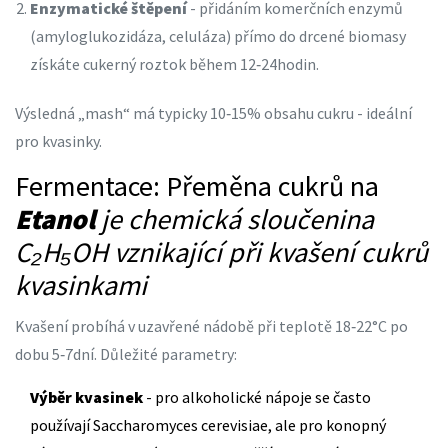
Enzymatické štěpení
- přidáním komerčních enzymů
(amyloglukozidáza, celuláza) přímo do drcené biomasy
získáte cukerný roztok během 12‑24hodin.
Výsledná „mash“ má typicky 10‑15% obsahu cukru - ideální
pro kvasinky.
Fermentace: Přeměna cukrů na
Etanol
je
chemická sloučenina
C₂H₅OH vznikající při kvašení cukrů
kvasinkami
Kvašení probíhá v uzavřené nádobě při teplotě 18‑22°C po
dobu 5‑7dní. Důležité parametry:
Výběr kvasinek
- pro alkoholické nápoje se často
používají Saccharomyces cerevisiae, ale pro konopný