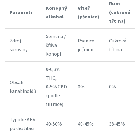
Rum
Konopný
Víteř
Parametr
(cukrová
alkohol
(pšenice)
třtina)
Semena /
Zdroj
Pšenice,
Cukrová
šťáva
suroviny
ječmen
třtina
konopí
0‑0,3%
THC,
Obsah
0‑5% CBD
0%
0%
kanabinoidů
(podle
filtrace)
Typické ABV
40‑50%
40‑45%
38‑45%
po destilaci