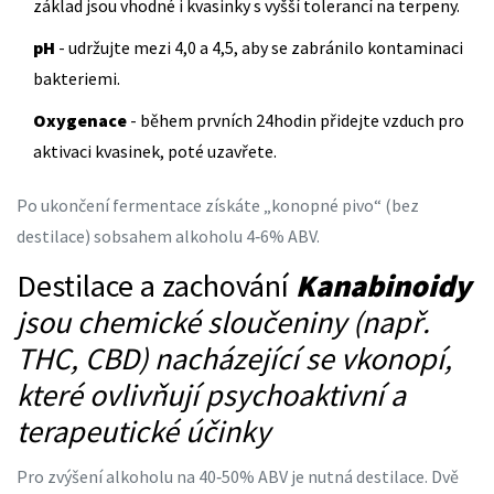
základ jsou vhodné i kvasinky s vyšší tolerancí na terpeny.
pH
- udržujte mezi 4,0 a 4,5, aby se zabránilo kontaminaci
bakteriemi.
Oxygenace
- během prvních 24hodin přidejte vzduch pro
aktivaci kvasinek, poté uzavřete.
Po ukončení fermentace získáte „konopné pivo“ (bez
destilace) sobsahem alkoholu 4‑6% ABV.
Destilace a zachování
Kanabinoidy
jsou
chemické sloučeniny (např.
THC, CBD) nacházející se vkonopí,
které ovlivňují psychoaktivní a
terapeutické účinky
Pro zvýšení alkoholu na 40‑50% ABV je nutná destilace. Dvě