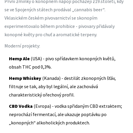
První zmínky o konopném nápoji pocházejí z19.století, kdy
se ve Spojených státech prodával „cannabis beer“.
Vklasickém českém pivovarnictví se skonopím
experimentovalo během prohibice - pivovary přidávaly
konopné květy pro chuť a aromatické terpeny.
Moderní projekty:
Hemp Ale
(USA) - pivo spřídavkem konopných květů,
obsah THC pod 0,3%.
Hemp Whiskey
(Kanada) - destilát zkonopných šťáv,
filtruje se tak, aby byl legální, ale zachovává
charakteristický ořechový profil.
CBD Vodka
(Evropa) - vodka spřidaným CBD extraktem;
neprochází fermentací, ale ukazuje poptávku po
„konopných“ alkoholických produktech.