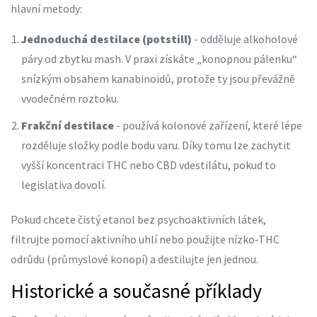
hlavní metody:
Jednoduchá destilace (potstill)
- odděluje alkoholové
páry od zbytku mash. V praxi získáte „konopnou pálenku“
snízkým obsahem kanabinoidů, protože ty jsou převážně
vvodečném roztoku.
Frakční destilace
- používá kolonové zařízení, které lépe
rozděluje složky podle bodu varu. Díky tomu lze zachytit
vyšší koncentraci THC nebo CBD vdestilátu, pokud to
legislativa dovolí.
Pokud chcete čistý etanol bez psychoaktivních látek,
filtrujte pomocí aktivního uhlí nebo použijte nízko‑THC
odrůdu (průmyslové konopí) a destilujte jen jednou.
Historické a současné příklady