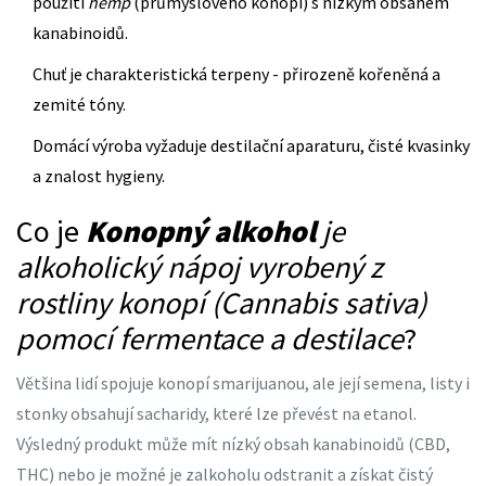
použití
hemp
(průmyslového konopí) s nízkým obsahem
kanabinoidů.
Chuť je charakteristická terpeny - přirozeně kořeněná a
zemité tóny.
Domácí výroba vyžaduje destilační aparaturu, čisté kvasinky
a znalost hygieny.
Co je
Konopný alkohol
je
alkoholický nápoj vyrobený z
rostliny konopí (Cannabis sativa)
pomocí fermentace a destilace
?
Většina lidí spojuje konopí smarijuanou, ale její semena, listy i
stonky obsahují sacharidy, které lze převést na etanol.
Výsledný produkt může mít nízký obsah kanabinoidů (CBD,
THC) nebo je možné je zalkoholu odstranit a získat čistý