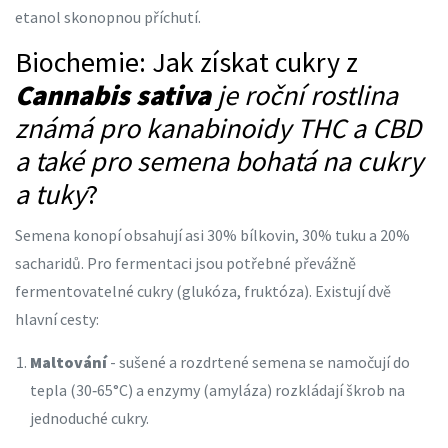
etanol skonopnou příchutí.
Biochemie: Jak získat cukry z
Cannabis sativa
je
roční rostlina
známá pro kanabinoidy THC a CBD
a také pro semena bohatá na cukry
a tuky
?
Semena konopí obsahují asi 30% bílkovin, 30% tuku a 20%
sacharidů. Pro fermentaci jsou potřebné převážně
fermentovatelné cukry (glukóza, fruktóza). Existují dvě
hlavní cesty:
Maltování
- sušené a rozdrtené semena se namočují do
tepla (30‑65°C) a enzymy (amyláza) rozkládají škrob na
jednoduché cukry.