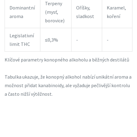
Terpeny
Dominantní
Oříšky,
Karamel,
(mysť,
aroma
sladkost
koření
borovice)
Legislativní
≤0,3%
-
-
limit THC
Klíčové parametry konopného alkoholu a běžných destilátů
Tabulka ukazuje, že konopný alkohol nabízí unikátní aroma a
možnost přidat kanabinoidy, ale vyžaduje pečlivější kontrolu
a často nižší výtěžnost.
Praktické tipy pro domácí výrobu
Pokud chcete vyzkoušet výrobu konopného alkoholu ve
vlastní kuchyni, připravte si: