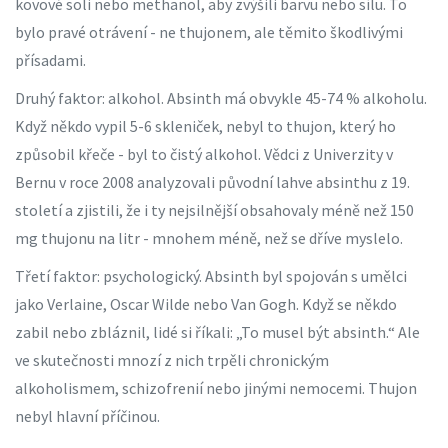
kovové soli nebo methanol, aby zvýšili barvu nebo sílu. To
bylo pravé otrávení - ne thujonem, ale těmito škodlivými
přísadami.
Druhý faktor: alkohol. Absinth má obvykle 45-74 % alkoholu.
Když někdo vypil 5-6 skleniček, nebyl to thujon, který ho
způsobil křeče - byl to čistý alkohol. Vědci z Univerzity v
Bernu v roce 2008 analyzovali původní lahve absinthu z 19.
století a zjistili, že i ty nejsilnější obsahovaly méně než 150
mg thujonu na litr - mnohem méně, než se dříve myslelo.
Třetí faktor: psychologický. Absinth byl spojován s umělci
jako Verlaine, Oscar Wilde nebo Van Gogh. Když se někdo
zabil nebo zbláznil, lidé si říkali: „To musel být absinth.“ Ale
ve skutečnosti mnozí z nich trpěli chronickým
alkoholismem, schizofrenií nebo jinými nemocemi. Thujon
nebyl hlavní příčinou.