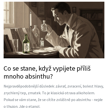
Co se stane, když vypijete příliš
mnoho absinthu?
Nejpravděpodobnější důsledek: závrať, zvracení, bolest hlavy,
zrychlený tep, zmatek. To je klasická otrava alkoholem.
Pokud se vám stane, že se cítíte zvláštně po absinthu - nejde
o thujon. Jde o etanol.