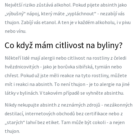
Největší riziko zůstává alkohol. Pokud pijete absinth jako
„výbušný“ nápoj, který máte „vypláchnout“ - nezabíjí vás
thujon. Zabíjí vás etanol. A ten je v každém alkoholu, i v pivu
nebo vínu.
Co když mám citlivost na byliny?
Někteří lidé mají alergii nebo citlivost na rostliny z čeledi
hvězdnicovitých - jako je borůvka sibiřská, tymián nebo
chřest. Pokud už jste měli reakce na tyto rostliny, můžete
mít i reakci na absinth. To není thujon - je to alergie na jiné
látky v bylinách. V takovém případě se vyhněte absinthu.
Nikdy nekupujte absinth z neznámých zdrojů - nezákonných
destilací, internetových obchodů bez certifikace nebo z
„starých“ lahví bez etiket. Tam může být cokoli - a nejen
thujon.