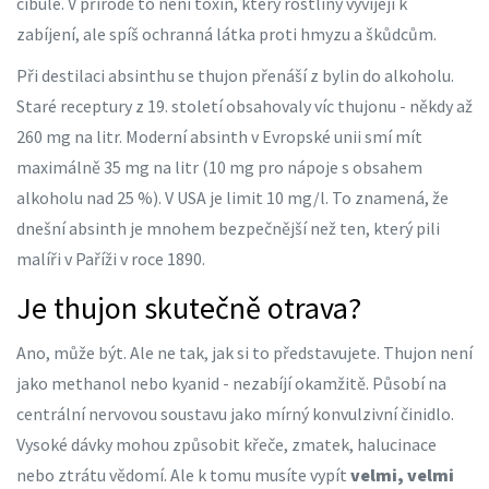
cibule. V přírodě to není toxin, který rostliny vyvíjejí k
zabíjení, ale spíš ochranná látka proti hmyzu a škůdcům.
Při destilaci absinthu se thujon přenáší z bylin do alkoholu.
Staré receptury z 19. století obsahovaly víc thujonu - někdy až
260 mg na litr. Moderní absinth v Evropské unii smí mít
maximálně 35 mg na litr (10 mg pro nápoje s obsahem
alkoholu nad 25 %). V USA je limit 10 mg/l. To znamená, že
dnešní absinth je mnohem bezpečnější než ten, který pili
malíři v Paříži v roce 1890.
Je thujon skutečně otrava?
Ano, může být. Ale ne tak, jak si to představujete. Thujon není
jako methanol nebo kyanid - nezabíjí okamžitě. Působí na
centrální nervovou soustavu jako mírný konvulzivní činidlo.
Vysoké dávky mohou způsobit křeče, zmatek, halucinace
nebo ztrátu vědomí. Ale k tomu musíte vypít
velmi, velmi