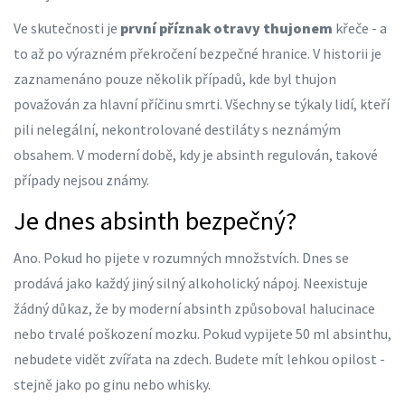
Ve skutečnosti je
první příznak otravy thujonem
křeče - a
to až po výrazném překročení bezpečné hranice. V historii je
zaznamenáno pouze několik případů, kde byl thujon
považován za hlavní příčinu smrti. Všechny se týkaly lidí, kteří
pili nelegální, nekontrolované destiláty s neznámým
obsahem. V moderní době, kdy je absinth regulován, takové
případy nejsou známy.
Je dnes absinth bezpečný?
Ano. Pokud ho pijete v rozumných množstvích. Dnes se
prodává jako každý jiný silný alkoholický nápoj. Neexistuje
žádný důkaz, že by moderní absinth způsoboval halucinace
nebo trvalé poškození mozku. Pokud vypijete 50 ml absinthu,
nebudete vidět zvířata na zdech. Budete mít lehkou opilost -
stejně jako po ginu nebo whisky.