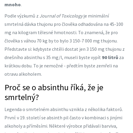
mnoho
.
Podle výzkumů z
Journal of Toxicology
je minimální
smrtelná dávka thujonu pro člověka odhadována na 45-100
mg na kilogram tělesné hmotnosti. To znamená, že pro
člověka s váhou 70 kg by to bylo 3 150-7 000 mg thujonu.
Představte si: kdybyste chtěli dostat jen 3 150 mg thujonu z
dnešního absinthu s 35 mg/l, museli byste vypít
90 litrů
za
krátkou dobu. To je nemožné - předtím byste zemřeli na
otravu alkoholem.
Proč se o absinthu říká, že je
smrtelný?
Legenda o smrtelném absinthu vznikla z několika faktorů.
První: v 19. století se absinth pil často v kombinaci s jinými
alkoholy a příměsími. Některé výrobce přidávali barviva,