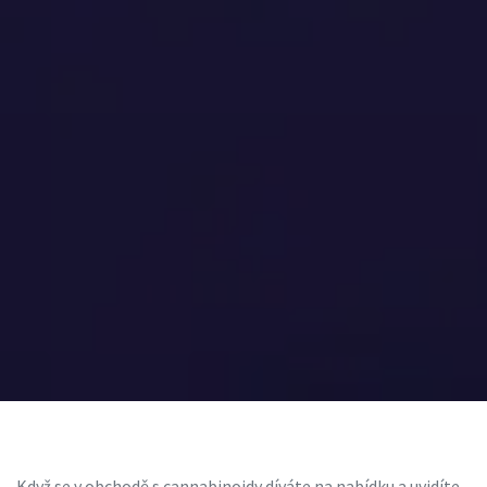
Když se v obchodě s cannabinoidy díváte na nabídku a uvidíte