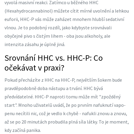
vyvolá masivní reakci. Zatímco u běžného
HHC
(Hexahydrocannabinol) můžete cítit mírné uvolnění a lehkou
euforii, HHC-P vás může zaházet mnohem hlubší sedativní
vlnou. Je to podobný rozdíl, jako kdybyste srovnávali
obyčejné pivo s čistým lihem - oba jsou alkoholy, ale
intenzita zásahu je úplně jiná.
Srovnání HHC vs. HHC-P: Co
očekávat v praxi?
Pokud přecházíte z HHC na HHC-P, největším šokem bude
pravděpodobně doba nástupu a trvání. HHC bývá
předvídatelné. HHC-P naproti tomu může mít "zpožděný
start". Mnoho uživatelů uvádí, že po prvním nafuknutí vapo-
penu necítili nic, což je vedlo k chybě - nafukli znovu a znovu,
až se po 20 minutách probudila plná síla látky. To je moment,
kdy začíná panika.