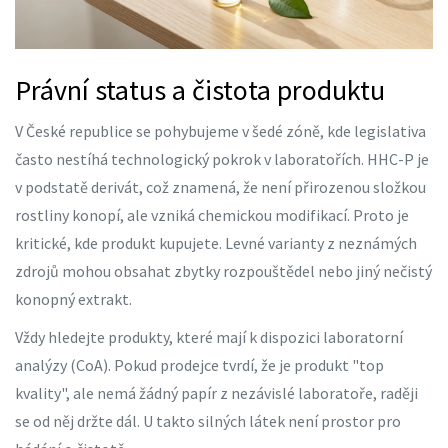
Právní status a čistota produktu
V České republice se pohybujeme v šedé zóně, kde legislativa
často nestíhá technologický pokrok v laboratořích. HHC-P je
v podstatě derivát, což znamená, že není přirozenou složkou
rostliny konopí, ale vzniká chemickou modifikací. Proto je
kritické, kde produkt kupujete. Levné varianty z neznámých
zdrojů mohou obsahat zbytky rozpouštědel nebo jiný nečistý
konopný extrakt
.
Vždy hledejte produkty, které mají k dispozici laboratorní
analýzy (CoA). Pokud prodejce tvrdí, že je produkt "top
kvality", ale nemá žádný papír z nezávislé laboratoře, raději
se od něj držte dál. U takto silných látek není prostor pro