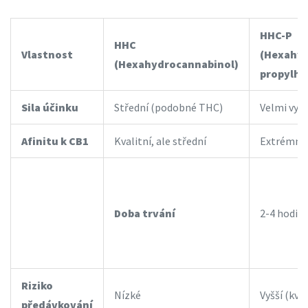
HHC-P
HHC
Vlastnost
(Hexahyd
(Hexahydrocannabinol)
propylhe
Sila účinku
Střední (podobné THC)
Velmi vys
Afinitu k CB1
Kvalitní, ale střední
Extrémní
Doba trvání
2-4 hodin
Riziko
Nízké
Vyšší (kvů
předávkování