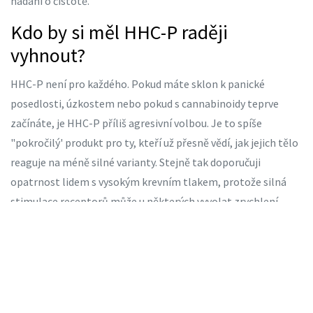
hádání o čistotě.
Kdo by si měl HHC-P raději
vyhnout?
HHC-P není pro každého. Pokud máte sklon k panické
posedlosti, úzkostem nebo pokud s cannabinoidy teprve
začínáte, je HHC-P příliš agresivní volbou. Je to spíše
"pokročilý' produkt pro ty, kteří už přesně vědí, jak jejich tělo
reaguje na méně silné varianty. Stejně tak doporučuji
opatrnost lidem s vysokým krevním tlakem, protože silná
stimulace receptorů může u některých vyvolat zrychlení
tepu.
Je HHC-P legální v ČR?
Situace je komplexní. Většina prodejců argumentuje tím, že
HHC-P není zakázaným psychotropním látkou v seznamu