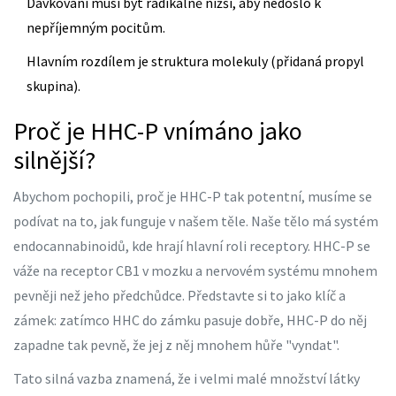
Dávkování musí být radikálně nižší, aby nedošlo k
nepříjemným pocitům.
Hlavním rozdílem je struktura molekuly (přidaná propyl
skupina).
Proč je HHC-P vnímáno jako
silnější?
Abychom pochopili, proč je
HHC-P
tak potentní, musíme se
podívat na to, jak funguje v našem těle. Naše tělo má systém
endocannabinoidů, kde hrají hlavní roli receptory. HHC-P se
váže na receptor CB1 v mozku a nervovém systému mnohem
pevněji než jeho předchůdce. Představte si to jako klíč a
zámek: zatímco HHC do zámku pasuje dobře, HHC-P do něj
zapadne tak pevně, že jej z něj mnohem hůře "vyndat".
Tato silná vazba znamená, že i velmi malé množství látky