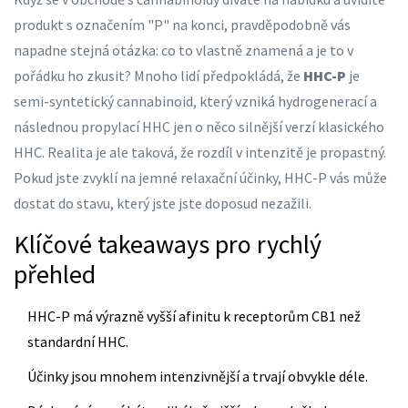
produkt s označením "P" na konci, pravděpodobně vás
napadne stejná otázka: co to vlastně znamená a je to v
pořádku ho zkusit? Mnoho lidí předpokládá, že
HHC-P
je
semi-syntetický cannabinoid, který vzniká hydrogenerací a
následnou propylací HHC
jen o něco silnější verzí klasického
HHC. Realita je ale taková, že rozdíl v intenzitě je propastný.
Pokud jste zvyklí na jemné relaxační účinky, HHC-P vás může
dostat do stavu, který jste jste doposud nezažili.
Klíčové takeaways pro rychlý
přehled
HHC-P má výrazně vyšší afinitu k receptorům CB1 než
standardní HHC.
Účinky jsou mnohem intenzivnější a trvají obvykle déle.