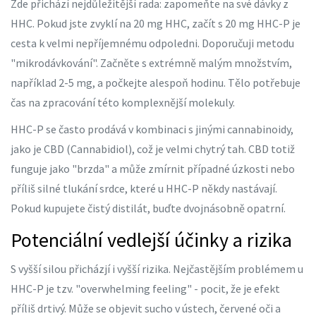
Zde přichází nejdůležitější rada: zapomeňte na své dávky z
HHC. Pokud jste zvyklí na 20 mg HHC, začít s 20 mg HHC-P je
cesta k velmi nepříjemnému odpoledni. Doporučuji metodu
"mikrodávkování". Začněte s extrémně malým množstvím,
například 2-5 mg, a počkejte alespoň hodinu. Tělo potřebuje
čas na zpracování této komplexnější molekuly.
HHC-P se často prodává v kombinaci s jinými cannabinoidy,
jako je
CBD
(Cannabidiol), což je velmi chytrý tah. CBD totiž
funguje jako "brzda" a může zmírnit případné úzkosti nebo
příliš silné tlukání srdce, které u HHC-P někdy nastávají.
Pokud kupujete čistý distilát, buďte dvojnásobně opatrní.
Potenciální vedlejší účinky a rizika
S vyšší silou přicházjí i vyšší rizika. Nejčastějším problémem u
HHC-P je tzv. "overwhelming feeling" - pocit, že je efekt
příliš drtivý. Může se objevit sucho v ústech, červené oči a