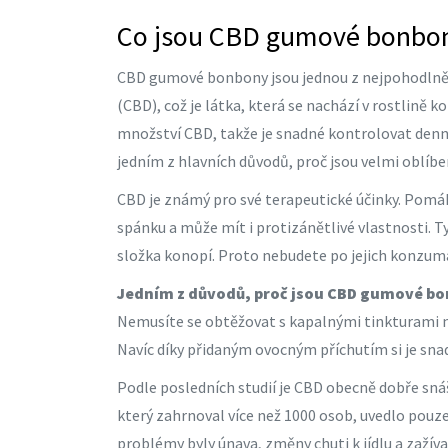
Co jsou CBD gumové bonbo
CBD gumové bonbony jsou jednou z nejpohodlnějš
(CBD), což je látka, která se nachází v rostlin
množství CBD, takže je snadné kontrolovat denní d
jedním z hlavních důvodů, proč jsou velmi oblíbe
CBD je známý pro své terapeutické účinky. Pomáhá
spánku a může mít i protizánětlivé vlastnosti. 
složka konopí. Proto nebudete po jejich konzum
Jedním z důvodů, proč jsou CBD gumové bon
Nemusíte se obtěžovat s kapalnými tinkturami n
Navíc díky přidaným ovocným příchutím si je sna
Podle posledních studií je CBD obecně dobře sná
který zahrnoval více než 1000 osob, uvedlo pouze
problémy byly únava, změny chuti k jídlu a zažíva