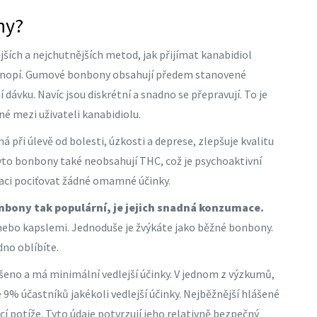
ny?
ích a nejchutnějších metod, jak přijímat kanabidiol
ě konopí. Gumové bonbony obsahují předem stanovené
ávku. Navíc jsou diskrétní a snadno se přepravují. To je
né mezi uživateli kanabidiolu.
 při úlevě od bolesti, úzkosti a deprese, zlepšuje kvalitu
Tyto bonbony také neobsahují THC, což je psychoaktivní
aci pociťovat žádné omamné účinky.
bony tak populární, je jejich snadná konzumace.
ebo kapslemi. Jednoduše je žvýkáte jako běžné bonbony.
dno oblíbíte.
šeno a má minimální vedlejší účinky. V jednom z výzkumů,
 9% účastníků jakékoli vedlejší účinky. Nejběžnější hlášené
cí potíže. Tyto údaje potvrzují jeho relativně bezpečný