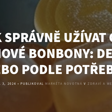
 SPRÁVNĚ UŽÍVAT
OVÉ BONBONY: D
BO PODLE POTŘE
 3, 2024 • PUBLIKOVAL
MARKÉTA NOVOTNÁ
V
ZDRAVÍ A W