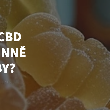
 CBD
ENNĚ
BY?
ELLNESS