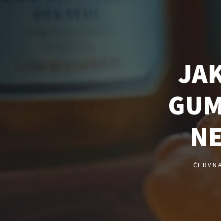
JAK
GUM
NE
ČERVNA