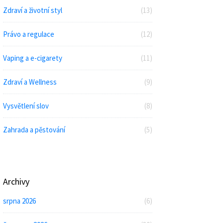
Zdraví a životní styl
(13)
Právo a regulace
(12)
Vaping a e-cigarety
(11)
Zdraví a Wellness
(9)
Vysvětlení slov
(8)
Zahrada a pěstování
(5)
Archivy
srpna 2026
(6)