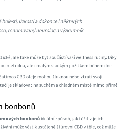
 bolesti, úzkosti a dokonce i některých
usso, renomovaný neurolog a výzkumník
ké, ale také může být součástí vaší wellness rutiny. Díky
bnou metodou, ale i malým sladkým požitkem během dne.
. Zatímco CBD oleje mohou žluknou nebo ztratí svoji
 Stačí je skladovat na suchém a chladném místě mimo přímé
ch bonbonů
gumových bonbonů
ideální způsob, jak těžit z jejich
žívání může vést k ustálenější úrovni CBD v těle, což může