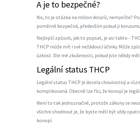
A je to bezpečné?
No, to je otázka na milion dolarů, nemyslíte? 
poměrně bezpečná, především pokud ji konzumuj
Nejlepší způsob, jak to popsat, je asi takto - T
THCP může mít i své nežádoucí účinky. Může způ
úzkost. Dle mé zkušenosti, pokud jste někdy měl
Legální status THCP
Legální status THCP je docela choulostivý a různý
komplikovaná. Obecně lze říci, že konopí je leg
Není to tak jednoznačné, protože zákony se neus
všichni shodnout je, že byste měli být vždy opa
konopí.
Tipy a triky pro konzumaci