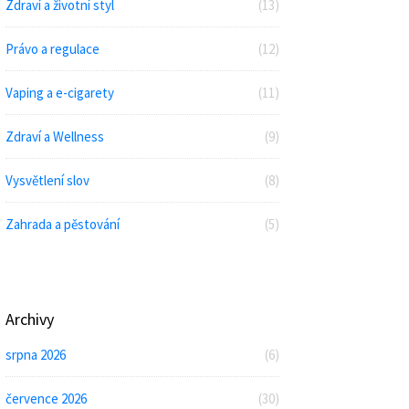
Zdraví a životní styl
(13)
Právo a regulace
(12)
Vaping a e-cigarety
(11)
Zdraví a Wellness
(9)
Vysvětlení slov
(8)
Zahrada a pěstování
(5)
Archivy
srpna 2026
(6)
července 2026
(30)