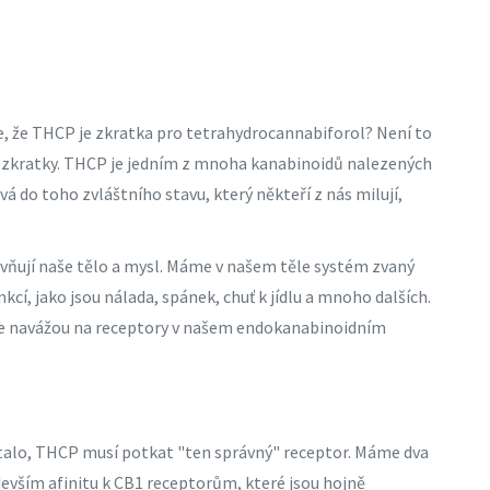
ste, že THCP je zkratka pro tetrahydrocannabiforol? Není to
 zkratky. THCP je jedním z mnoha kanabinoidů nalezených
ává do toho zvláštního stavu, který někteří z nás milují,
ivňují naše tělo a mysl. Máme v našem těle systém zvaný
cí, jako jsou nálada, spánek, chuť k jídlu a mnoho dalších.
e navážou na receptory v našem endokanabinoidním
stalo, THCP musí potkat "ten správný" receptor. Máme dva
evším afinitu k CB1 receptorům, které jsou hojně