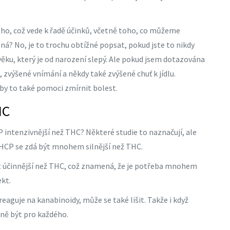
 ho, což vede k řadě účinků, včetně toho, co můžeme
ná? No, je to trochu obtížné popsat, pokud jste to nikdy
ověku, který je od narození slepý. Ale pokud jsem dotazována
, zvýšené vnímání a někdy také zvýšené chuť k jídlu.
by to také pomoci zmírnit bolest.
HC
P intenzivnější než THC? Některé studie to naznačují, ale
HCP se zdá být mnohem silnější než THC.
át účinnější než THC, což znamená, že je potřeba mnohem
kt.
 reaguje na kanabinoidy, může se také lišit. Takže i když
utně být pro každého.