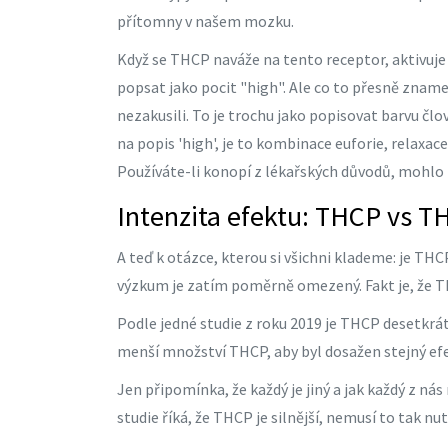
přítomny v našem mozku.
Když se THCP naváže na tento receptor, aktivuje
popsat jako pocit "high". Ale co to přesně zname
nezakusili. To je trochu jako popisovat barvu čl
na popis 'high', je to kombinace euforie, relaxace
Používáte-li konopí z lékařských důvodů, mohlo 
Intenzita efektu: THCP vs T
A teď k otázce, kterou si všichni klademe: je THC
výzkum je zatím poměrně omezený. Fakt je, že T
Podle jedné studie z roku 2019 je THCP desetkr
menší množství THCP, aby byl dosažen stejný efe
Jen připomínka, že každý je jiný a jak každý z nás
studie říká, že THCP je silnější, nemusí to tak n