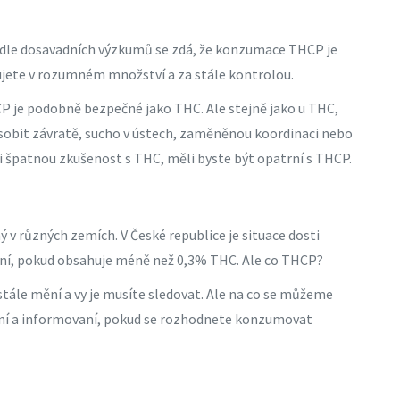
Podle dosavadních výzkumů se zdá, že konzumace THCP je
ete v rozumném množství a za stále kontrolou.
HCP je podobně bezpečné jako THC. Ale stejně jako u THC,
sobit závratě, sucho v ústech, zaměněnou koordinaci nebo
i špatnou zkušenost s THC, měli byste být opatrní s THCP.
 v různých zemích. V České republice je situace dosti
ální, pokud obsahuje méně než 0,3% THC. Ale co THCP?
tále mění a vy je musíte sledovat. Ale na co se můžeme
trní a informovaní, pokud se rozhodnete konzumovat