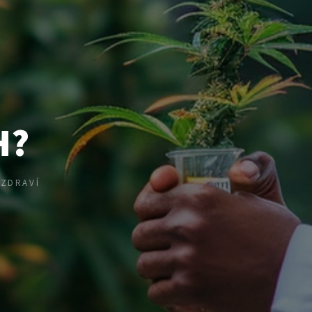
H?
 ZDRAVÍ