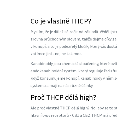
Co je vlastně THCP?
Myslím, že je důležité začít od základů. Věděli j
zrovna průchodným slovem, takže dejme díky za
v konopí, a to je podezřelý klučík, který vás dost
zatímco jiní... no, ne tak moc.
Kanabinoidy jsou chemické sloučeniny, které ovl
endokanabinoidní systém, který reguluje řadu funk
Když konzumujeme konopí, kanabinoidy v něm s
systému a mají na nás různé účinky.
Proč THCP dělá high?
Ale proč vlastně THCP dělá high? No, aby se to 
hlavní typy receptorů - CB1 a CB2. THCP má před