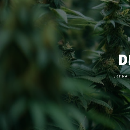
D
SRPNA 