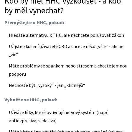
Kdo by měl HHC vyzkoušet - a kdo
by měl vynechat?
Přemýšlejte o HHC, pokud:
Hledáte alternativu k THC, ale nechcete porušovat zákon
Už jste zkušení uživatelé CBD a chcete něco „více“ - ale ne
„víc“
Máte problémy se spánkem nebo stresem a chcete jemnou
podporu
Nechcete být „vysoký“ - jen „klidnější“
Vyhněte se HHC, pokud:
Užíváte léky, které ovlivňují nervový systém (např.
antidepresiva, sedativa)
Máte historii psychotických poruch nebo závažné úzkosti