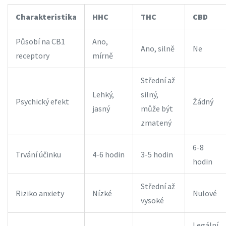
Charakteristika
HHC
THC
CBD
Působí na CB1
Ano,
Ano, silně
Ne
receptory
mírně
Střední až
Lehký,
silný,
Psychický efekt
Žádný
jasný
může být
zmatený
6-8
Trvání účinku
4-6 hodin
3-5 hodin
hodin
Střední až
Riziko anxiety
Nízké
Nulové
vysoké
Legální