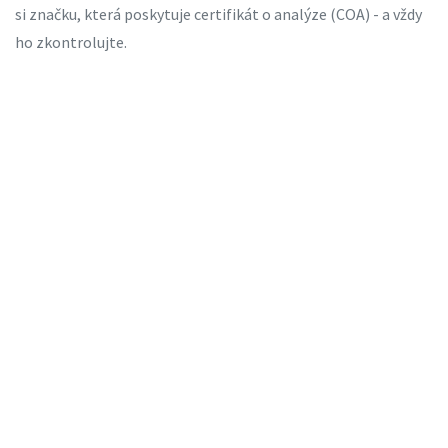
si značku, která poskytuje certifikát o analýze (COA) - a vždy
ho zkontrolujte.
Kde najít kvalitní HHC?
Na trhu je spousta „HHC“ produktů - od kaplí, přes kouřitelné
rostliny, až po cukrovinky. Nejčastější chyba: lidé kupují podle
ceny. A to je nebezpečné.
Nejbezpečnější způsob:
Vyhledejte prodejce, který poskytuje COA (Certificate of
Analysis) od nezávislé laboratoře
Zkontrolujte, zda COA uvádí přesný obsah HHC (a ne jen
„kanabinoidy“)
Ujistěte se, že neobsahuje THC - pokud je výrobek označen
jako „THC-free“, ale COA ukazuje 0,5 % THC, je to