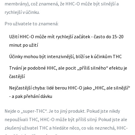
membrány), což znamená, že HHC-O může být silnější a
rychlejší v účinku.
Pro uživatele to znamená:
Užití HHC-O může mít rychlejší začátek - často do 15-20
minut po užití
Účinky mohou být intenzivnější, blíží se k účinkům THC
Trvání je podobné HHC, ale pocit „příliš silného“ efektu je
častější
Nejčastější chyba: lidé berou HHC-O jako „HHC, ale silnější“
- a pak přehání dávku
Nejde o „super-THC“. Je to jiný produkt. Pokud jste nikdy
nepoužívali THC, HHC-O může být příliš silný. Pokud jste ale
zkušený uživatel THC a hledáte něco, co vás neznechá, HHC-