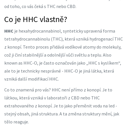
od toho, co vás čeká s THC nebo CBD.
Co je HHC vlastně?
HHC
je
hexahydrocannabinol, synteticky upravená forma
tetrahydrocannabinolu (THC), která vzniká hydrogenací THC
z konopí. Tento proces přidává vodíkové atomy do molekuly,
což ji činí stabilnější a odolnější vůči světlu a teplu.
Also
known as
HHC-O
, je často označován jako „HHC s kyslíkem“,
ale to je technicky nesprávné - HHC-O je jiná látka, která
vzniká další modifikací HHC.
Co to znamená pro vás? HHC není přímo z konopí. Je to
látkou, která vzniká v laboratoři z CBD nebo THC
extrahovaného z konopí. Je to jako přeměnit vodu na led -
stejný obsah, jiná struktura. A ta změna struktury mění, jak
tělo reaguje.