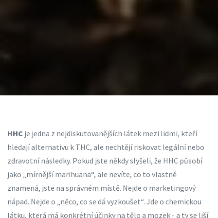
HHC
je jedna z nejdiskutovanějších látek mezi lidmi, kteří
hledají alternativu k THC, ale nechtějí riskovat legální nebo
zdravotní následky. Pokud jste někdy slyšeli, že HHC působí
jako „mírnější marihuana“, ale nevíte, co to vlastně
znamená, jste na správném místě. Nejde o marketingový
nápad. Nejde o „něco, co se dá vyzkoušet“. Jde o chemickou
látku, která má konkrétní účinky na tělo a mozek - a ty se liší