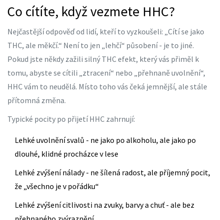
Co cítíte, když vezmete HHC?
Nejčastější odpověď od lidí, kteří to vyzkoušeli: „Cítí se jako
THC, ale měkčí.“ Není to jen „lehčí“ působení - je to jiné.
Pokud jste někdy zažili silný THC efekt, který vás přiměl k
tomu, abyste se cítili „ztracení“ nebo „přehnaně uvolnění“,
HHC vám to neudělá. Místo toho vás čeká jemnější, ale stále
přítomná změna.
Typické pocity po přijetí HHC zahrnují:
Lehké uvolnění svalů - ne jako po alkoholu, ale jako po
dlouhé, klidné procházce v lese
Lehké zvýšení nálady - ne šílená radost, ale příjemný pocit,
že „všechno je v pořádku“
Lehké zvýšení citlivosti na zvuky, barvy a chuť - ale bez
přehnaného zvýraznění