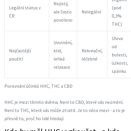
Nejistý,
Legální status v
(pod
ale často
Nelegální
ČR
0,3%
povoleno
THC)
Úleva
Uvolnění,
od
Nejčastější
klid,
Rekreační,
bolesti,
použití
lehká
léčebné
úzkosti,
relaxace
spánku
Porovnání účinků HHC, THC a CBD
HHC je mezi těmito dvěma. Není to CBD, které vás nezmění.
Není to THC, které vás může ztratit. Je to něco mezi - a to je
přesně to, proč ho lidé hledají.