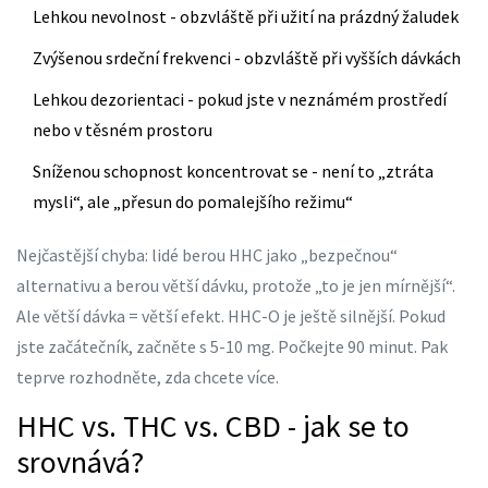
Lehkou nevolnost - obzvláště při užití na prázdný žaludek
Zvýšenou srdeční frekvenci - obzvláště při vyšších dávkách
Lehkou dezorientaci - pokud jste v neznámém prostředí
nebo v těsném prostoru
Sníženou schopnost koncentrovat se - není to „ztráta
mysli“, ale „přesun do pomalejšího režimu“
Nejčastější chyba: lidé berou HHC jako „bezpečnou“
alternativu a berou větší dávku, protože „to je jen mírnější“.
Ale větší dávka = větší efekt. HHC-O je ještě silnější. Pokud
jste začátečník, začněte s 5-10 mg. Počkejte 90 minut. Pak
teprve rozhodněte, zda chcete více.
HHC vs. THC vs. CBD - jak se to
srovnává?