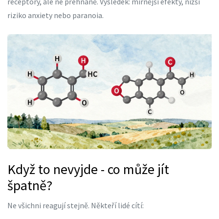
receptory, ale ne přehnaně. Výsledek: mírnější efekty, nižší
riziko anxiety nebo paranoia.
Když to nevyjde - co může jít
špatně?
Ne všichni reagují stejně. Někteří lidé cítí: