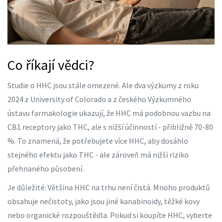
Co říkají vědci?
Studie o HHC jsou stále omezené. Ale dva výzkumy z roku
2024 z University of Colorado a z českého Výzkumného
ústavu farmakologie ukazují, že HHC má podobnou vazbu na
CB1 receptory jako THC, ale s nižší účinností - přibližně 70-80
%. To znamená, že potřebujete více HHC, aby dosáhlo
stejného efektu jako THC - ale zároveň má nižší riziko
přehnaného působení.
Je důležité: Většina HHC na trhu není čistá. Mnoho produktů
obsahuje nečistoty, jako jsou jiné kanabinoidy, těžké kovy
nebo organické rozpouštědla. Pokud si koupíte HHC, vyberte