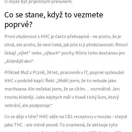
O může být příjemným přesunem.
Co se stane, když to vezmete
poprvé?
První zkušenost s HHC je často překvapivá - ne proto, že je
silná, ale proto, že není taká, jak jste si ji představovali. Mnozí
čekají „výlet“ nebo „výbuch“ pocity. Místo toho dostanou jen
„klidnější den“.
Příklad: Muž z Plzně, 34 let, pracovník v IT, poprvé vyzkoušel
HHC v podobě kaplí. Řekl: „Věděl jsem, že to nebude jako
marihuana. Ale nečekal jsem, že se cítím… normálně. Jen
trochu klidněji. Jako kdybych měl v hlavě tichý šum, který
nebrání, ale podporuje.“
Co se děje v těle? HHC váže na CB1 receptory v mozku - stejně
jako THC - ale méně pevně. To znamená, že aktivuje tyto