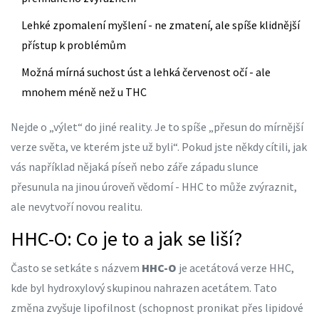
Lehké zpomalení myšlení - ne zmatení, ale spíše klidnější
přístup k problémům
Možná mírná suchost úst a lehká červenost očí - ale
mnohem méně než u THC
Nejde o „výlet“ do jiné reality. Je to spíše „přesun do mírnější
verze světa, ve kterém jste už byli“. Pokud jste někdy cítili, jak
vás například nějaká píseň nebo záře západu slunce
přesunula na jinou úroveň vědomí - HHC to může zvýraznit,
ale nevytvoří novou realitu.
HHC-O: Co je to a jak se liší?
Často se setkáte s názvem
HHC-O
je
acetátová verze HHC,
kde byl hydroxylový skupinou nahrazen acetátem. Tato
změna zvyšuje lipofilnost (schopnost pronikat přes lipidové